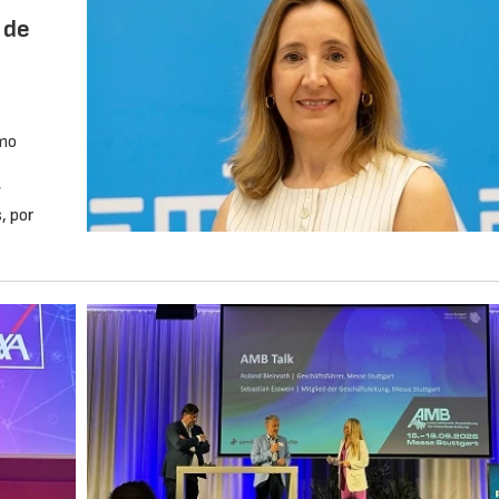
 de
omo
y
, por