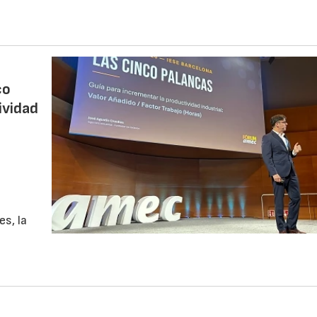
co
ividad
s, la