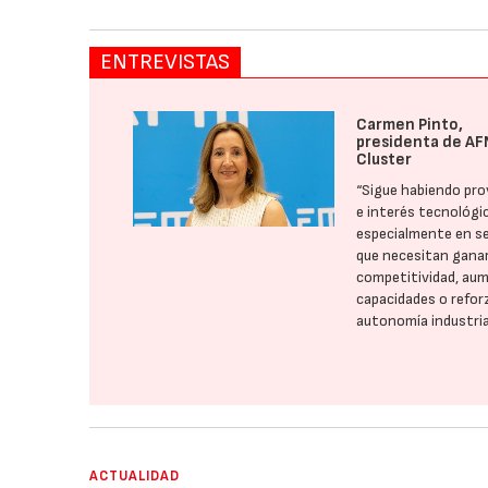
ENTREVISTAS
Carmen Pinto,
presidenta de AF
Cluster
“Sigue habiendo pr
e interés tecnológi
especialmente en s
que necesitan gana
competitividad, au
capacidades o refor
autonomía industria
ACTUALIDAD