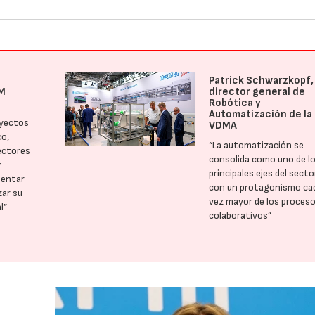
Patrick Schwarzkopf,
M
director general de
Robótica y
Automatización de la
oyectos
VDMA
co,
“La automatización se
ectores
consolida como uno de l
r
principales ejes del secto
mentar
con un protagonismo ca
zar su
vez mayor de los proces
l”
colaborativos”