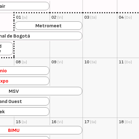
air
01
(
)
02
(
)
03
(
)
04
(
)
Ju
Vi
Sá
Do
Metromeet
onal de Bogotá
d
w
08
(
)
09
(
)
10
(
)
11
(
)
Ju
Vi
Sá
Do
nio
expo
MSV
rand Ouest
ek
15
(
)
16
(
)
17
(
)
18
(
)
Ju
Vi
Sá
Do
BIMU