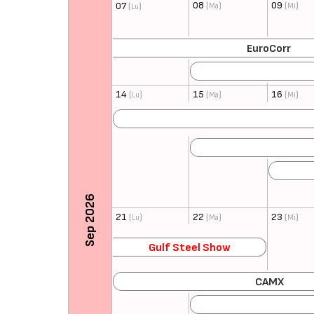
08
(
)
09
(
)
07
(
)
Ma
Mi
Lu
EuroCorr
14
(
)
15
(
)
16
(
)
Lu
Ma
Mi
Sep 2026
21
(
)
22
(
)
23
(
)
Lu
Ma
Mi
Gulf Steel Show
CAMX