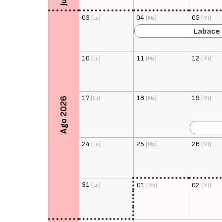
03
(
)
04
(
)
05
(
)
Lu
Ma
Mi
Labace 
10
(
)
11
(
)
12
(
)
Lu
Ma
Mi
17
(
)
18
(
)
19
(
)
Lu
Ma
Mi
Ago 2026
24
(
)
25
(
)
26
(
)
Lu
Ma
Mi
31
(
)
01
(
)
02
(
)
Lu
Ma
Mi