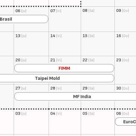
08
(
)
09
(
)
06
(
)
07
(
)
Sá
Do
Ju
Vi
Brasil
13
(
)
14
(
)
15
(
)
16
(
)
Ju
Vi
Sá
Do
20
(
)
21
(
)
22
(
)
23
(
)
Ju
Vi
Sá
Do
FIMM
Taipei Mold
27
(
)
28
(
)
29
(
)
30
(
)
Ju
Vi
Sá
Do
MF India
03
(
)
04
(
)
05
(
)
06
(
)
Ju
Vi
Sá
Do
EuroC