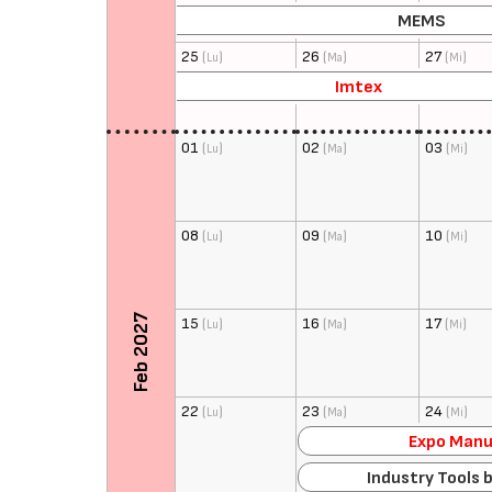
MEMS
25
(
)
26
(
)
27
(
)
Lu
Ma
Mi
Imtex
01
(
)
02
(
)
03
(
)
Lu
Ma
Mi
08
(
)
09
(
)
10
(
)
Lu
Ma
Mi
Feb 2027
15
(
)
16
(
)
17
(
)
Lu
Ma
Mi
22
(
)
23
(
)
24
(
)
Lu
Ma
Mi
Expo Manu
Industry Tools 