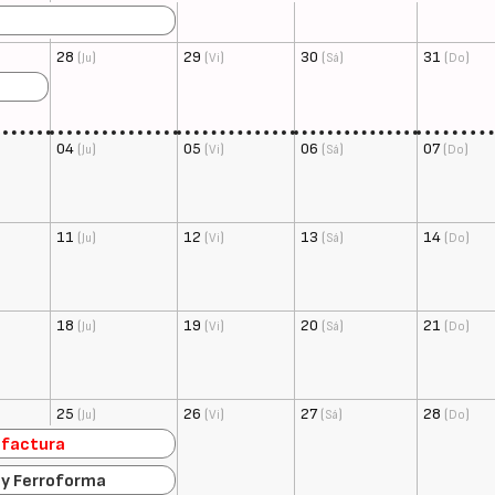
28
(
)
29
(
)
30
(
)
31
(
)
Ju
Vi
Sá
Do
04
(
)
05
(
)
06
(
)
07
(
)
Ju
Vi
Sá
Do
11
(
)
12
(
)
13
(
)
14
(
)
Ju
Vi
Sá
Do
18
(
)
19
(
)
20
(
)
21
(
)
Ju
Vi
Sá
Do
25
(
)
26
(
)
27
(
)
28
(
)
Ju
Vi
Sá
Do
factura
by Ferroforma