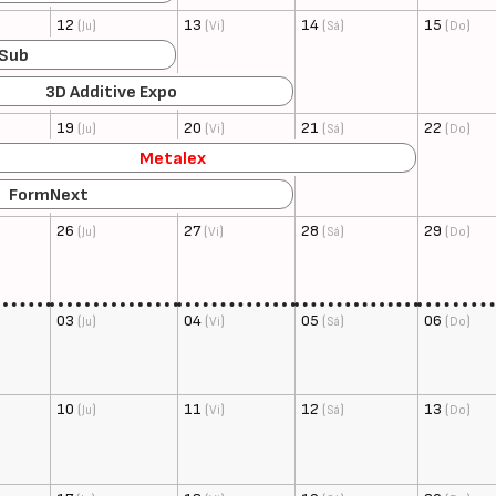
12
(
)
13
(
)
14
(
)
15
(
)
Ju
Vi
Sá
Do
 Sub
3D Additive Expo
19
(
)
20
(
)
21
(
)
22
(
)
Ju
Vi
Sá
Do
Metalex
FormNext
26
(
)
27
(
)
28
(
)
29
(
)
Ju
Vi
Sá
Do
03
(
)
04
(
)
05
(
)
06
(
)
Ju
Vi
Sá
Do
10
(
)
11
(
)
12
(
)
13
(
)
Ju
Vi
Sá
Do