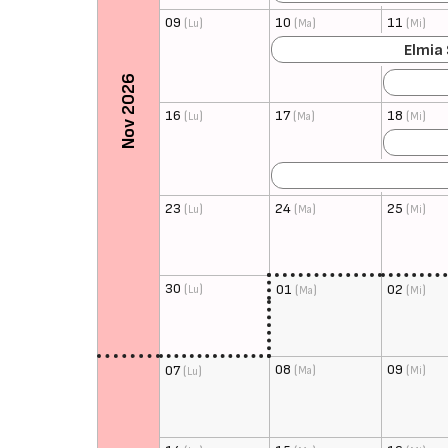
09
(
)
10
(
)
11
(
)
Lu
Ma
Mi
Elmia
Nov 2026
16
(
)
17
(
)
18
(
)
Lu
Ma
Mi
23
(
)
24
(
)
25
(
)
Lu
Ma
Mi
30
(
)
01
(
)
02
(
)
Lu
Ma
Mi
08
(
)
09
(
)
07
(
)
Ma
Mi
Lu