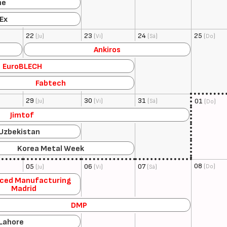
ne
Ex
22
(
)
23
(
)
24
(
)
25
(
)
Ju
Vi
Sá
Do
Ankiros
EuroBLECH
Fabtech
29
(
)
30
(
)
31
(
)
01
(
)
Ju
Vi
Sá
Do
Jimtof
Uzbekistan
Korea Metal Week
08
(
)
05
(
)
06
(
)
07
(
)
Do
Ju
Vi
Sá
ced Manufacturing
Madrid
DMP
 Lahore