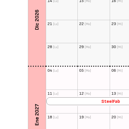
14
(
)
15
(
)
16
(
)
Lu
Ma
Mi
Dic 2026
21
(
)
22
(
)
23
(
)
Lu
Ma
Mi
28
(
)
29
(
)
30
(
)
Lu
Ma
Mi
04
(
)
05
(
)
06
(
)
Lu
Ma
Mi
11
(
)
12
(
)
13
(
)
Lu
Ma
Mi
SteelFab
Ene 2027
18
(
)
19
(
)
20
(
)
Lu
Ma
Mi