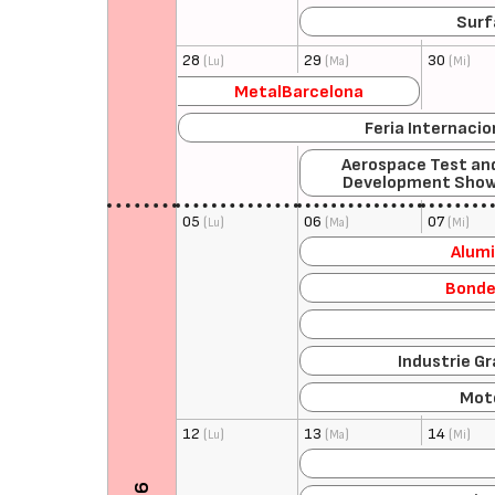
Surf
28
(
)
29
(
)
30
(
)
Lu
Ma
Mi
MetalBarcelona
Feria Internaci
Aerospace Test an
Development Sho
05
(
)
06
(
)
07
(
)
Lu
Ma
Mi
Alumi
Bond
Industrie G
Mot
12
(
)
13
(
)
14
(
)
Lu
Ma
Mi