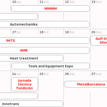
10
(
)
11
(
)
12
(
)
13
(
)
Ju
Vi
Sá
Do
MMMM
Automechanika
17
(
)
18
(
)
19
(
)
20
(
)
Ju
Vi
Sá
Do
Gulf S
IMTS
Sho
AMB
Heat treatment
Tools and Equipment Expo
24
(
)
25
(
)
26
(
)
27
(
)
Ju
Vi
Sá
Do
Jornada
técnica
MetalBarcelona
fundición
Innotrans