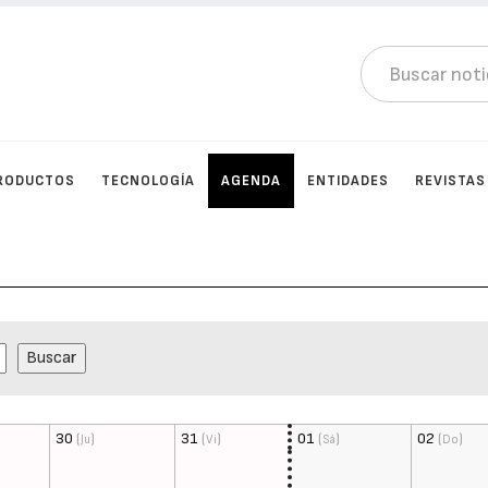
RODUCTOS
TECNOLOGÍA
AGENDA
ENTIDADES
REVISTAS
30
(
)
31
(
)
01
(
)
02
(
)
Ju
Vi
Sá
Do