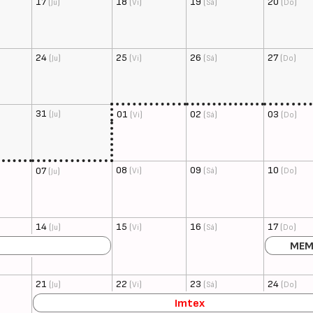
17
(
)
18
(
)
19
(
)
20
(
)
Ju
Vi
Sá
Do
24
(
)
25
(
)
26
(
)
27
(
)
Ju
Vi
Sá
Do
31
(
)
01
(
)
02
(
)
03
(
)
Ju
Vi
Sá
Do
08
(
)
09
(
)
10
(
)
07
(
)
Vi
Sá
Do
Ju
14
(
)
15
(
)
16
(
)
17
(
)
Ju
Vi
Sá
Do
ME
21
(
)
22
(
)
23
(
)
24
(
)
Ju
Vi
Sá
Do
Imtex