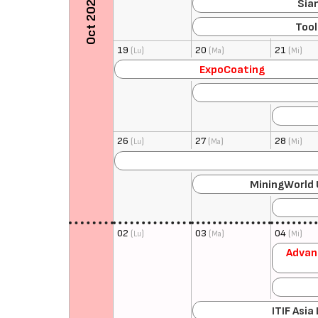
Oct 2026
Sia
Tool
19
(
)
20
(
)
21
(
)
Lu
Ma
Mi
ExpoCoating
26
(
)
27
(
)
28
(
)
Lu
Ma
Mi
MiningWorld 
02
(
)
03
(
)
04
(
)
Lu
Ma
Mi
Advan
ITIF Asia