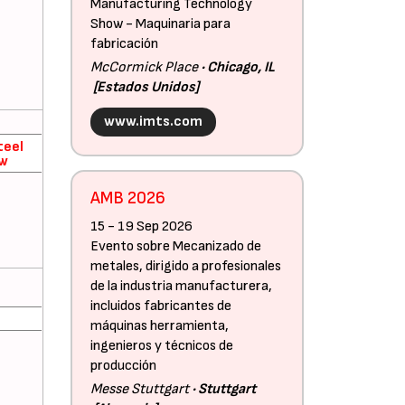
Manufacturing Technology
Show - Maquinaria para
fabricación
McCormick Place
Chicago, IL
Estados Unidos
www.imts.com
teel
w
AMB 2026
15 - 19 Sep 2026
Evento sobre Mecanizado de
metales, dirigido a profesionales
de la industria manufacturera,
incluidos fabricantes de
máquinas herramienta,
ingenieros y técnicos de
producción
Messe Stuttgart
Stuttgart