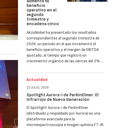
aumenta su
beneficio
operativo en el
segundo
trimestre y
encadena cinco
trimestres de
AkzoNobel ha presentado los resultados
mejora de la
rentabilidad
correspondientes al segundo trimestre de
2026, un periodo en el que incrementó el
beneficio operativo y el margen de EBITDA
ajustado, al tiempo que registró un
crecimiento orgánico de las ventas del 2% …
Actualidad
22 JULIO, 2026
Spotlight Aurora-I de PerkinElmer: El
Infrarrojo de Nueva Generación
El Spotlight Aurora-I de PerkinElmer
(distribuido y respaldado por Aurora) es una
plataforma avanzada para la
microespectroscopia e imagen química FT-IR.