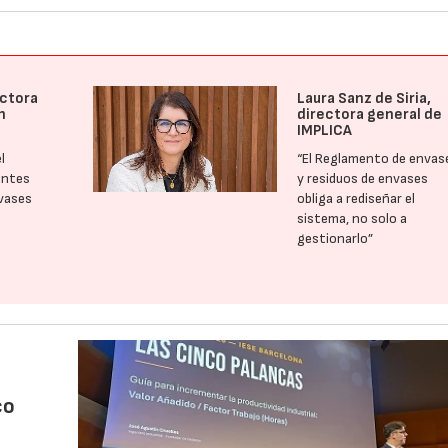
ectora
Laura Sanz de Siria,
n
directora general de
IMPLICA
l
“El Reglamento de envas
antes
y residuos de envases
nvases
obliga a rediseñar el
sistema, no solo a
gestionarlo”
co