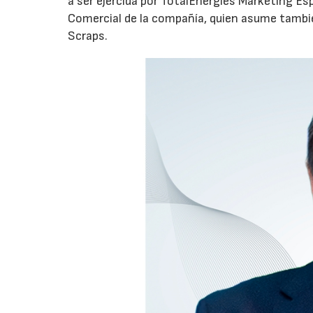
a ser ejercida por TotalEnergies Marketing Esp
Comercial de la compañía, quien asume tambié
Scraps.