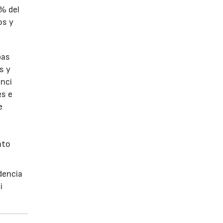
1% del
os y
bas
s y
enci
es e
e
nto
dencia
i