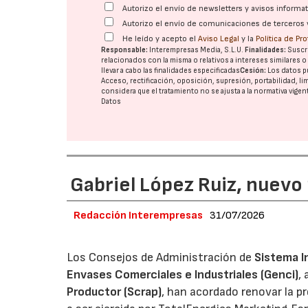
Autorizo el envío de newsletters y avisos inform
Autorizo el envío de comunicaciones de terceros 
He leído y acepto el
Aviso Legal
y la
Política de Pr
Responsable:
Interempresas Media, S.L.U.
Finalidades:
Suscri
relacionados con la misma o relativos a intereses similares 
llevar a cabo las finalidades especificadas
Cesión:
Los datos p
Acceso, rectificación, oposición, supresión, portabilidad, l
considera que el tratamiento no se ajusta a la normativa vige
Datos
Gabriel López Ruiz, nuevo
Redacción Interempresas
31/07/2026
Los Consejos de Administración de
Sistema I
Envases Comerciales e Industriales (Genci)
,
Productor (Scrap)
, han acordado renovar la p