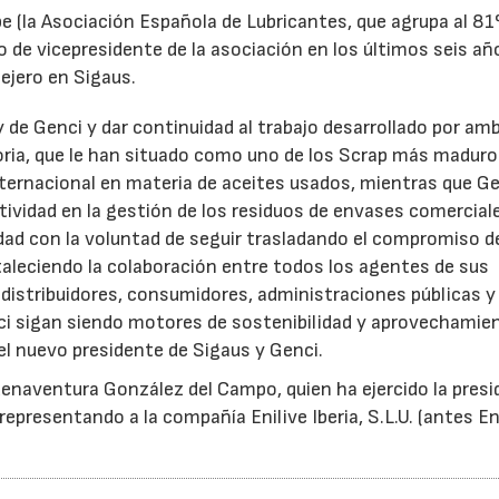
e (la Asociación Española de Lubricantes, que agrupa al 8
 de vicepresidente de la asociación en los últimos seis añ
ejero en Sigaus.
y de Genci y dar continuidad al trabajo desarrollado por am
oria, que le han situado como uno de los Scrap más maduro
nternacional en materia de aceites usados, mientras que G
tividad en la gestión de los residuos de envases comercial
idad con la voluntad de seguir trasladando el compromiso d
taleciendo la colaboración entre todos los agentes de sus
distribuidores, consumidores, administraciones públicas y
ci sigan siendo motores de sostenibilidad y aprovechamie
el nuevo presidente de Sigaus y Genci.
enaventura González del Campo, quien ha ejercido la presi
epresentando a la compañía Enilive Iberia, S.L.U. (antes En