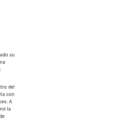
lado su
ina
:
tro del
nta con
ses. A
omó la
 de