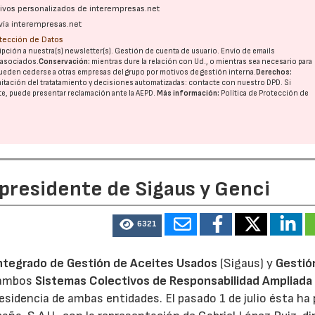
ativos personalizados de interempresas.net
vía interempresas.net
otección de Datos
pción a nuestra(s) newsletter(s). Gestión de cuenta de usuario. Envío de emails
o asociados.
Conservación:
mientras dure la relación con Ud., o mientras sea necesario para
ueden cederse a otras
empresas del grupo
por motivos de gestión interna.
Derechos:
imitación del tratatamiento y decisiones automatizadas:
contacte con nuestro DPD
. Si
nte, puede presentar reclamación ante la
AEPD
.
Más información:
Política de Protección de
 presidente de Sigaus y Genci
6321
ntegrado de Gestión de Aceites Usados
(Sigaus) y
Gestió
 ambos
Sistemas Colectivos de Responsabilidad Ampliada 
residencia de ambas entidades. El pasado 1 de julio ésta ha