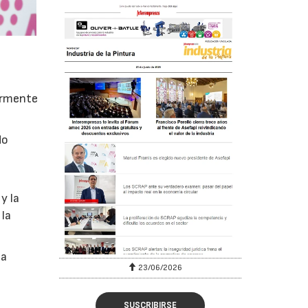
iormente
do
y la
 la
na
23/06/2026
SUSCRIBIRSE