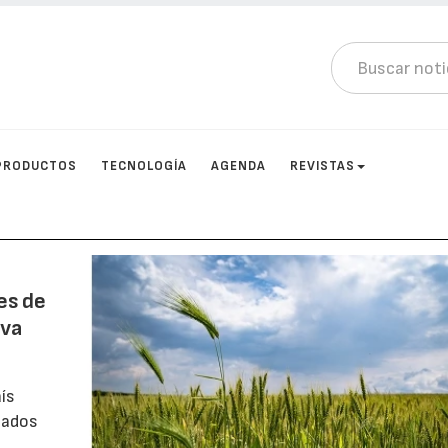
PRODUCTOS
TECNOLOGÍA
AGENDA
REVISTAS
es de
ava
ís
tados