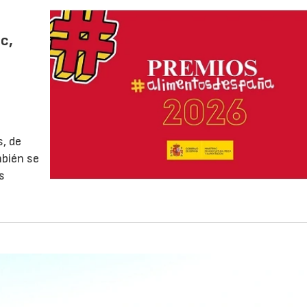
c,
, de
mbién se
s