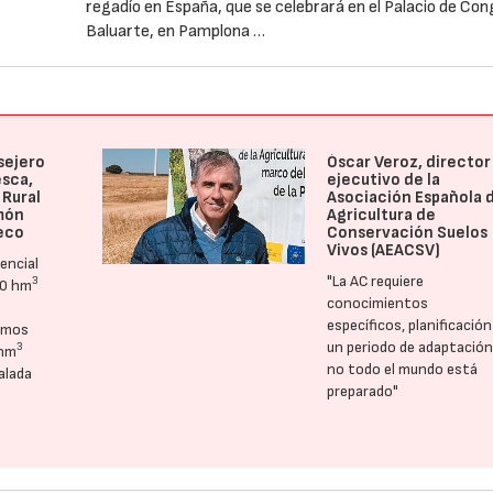
regadío en España, que se celebrará en el Palacio de Co
Baluarte, en Pamplona …
sejero
Óscar Veroz, director
esca,
ejecutivo de la
 Rural
Asociación Española 
món
Agricultura de
eco
Conservación Suelos
Vivos (AEACSV)
encial
"La AC requiere
3
50 hm
conocimientos
específicos, planificación
amos
un periodo de adaptación
3
 hm
no todo el mundo está
alada
preparado"