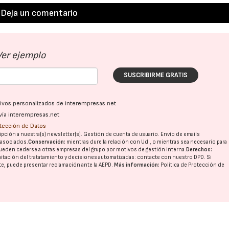
Deja un comentario
Ver ejemplo
SUSCRIBIRME GRATIS
ativos personalizados de interempresas.net
vía interempresas.net
otección de Datos
pción a nuestra(s) newsletter(s). Gestión de cuenta de usuario. Envío de emails
o asociados.
Conservación:
mientras dure la relación con Ud., o mientras sea necesario para
ueden cederse a otras
empresas del grupo
por motivos de gestión interna.
Derechos:
imitación del tratatamiento y decisiones automatizadas:
contacte con nuestro DPD
. Si
nte, puede presentar reclamación ante la
AEPD
.
Más información:
Política de Protección de