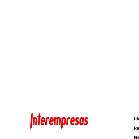
Id
Re
N