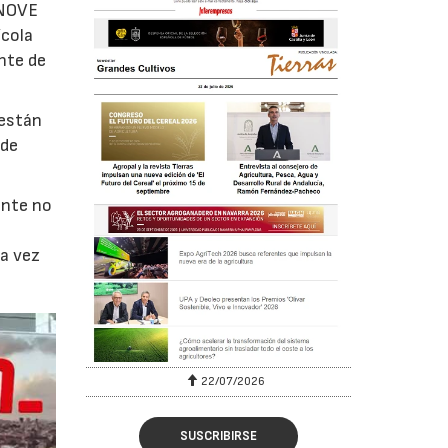
 ANOVE
ícola
nte de
 están
 de
ente no
da vez
22/07/2026
SUSCRIBIRSE