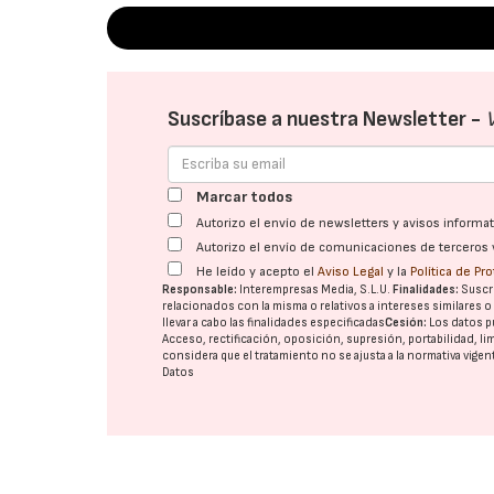
Suscríbase a nuestra Newsletter -
Marcar todos
Autorizo el envío de newsletters y avisos inform
Autorizo el envío de comunicaciones de terceros 
He leído y acepto el
Aviso Legal
y la
Política de Pr
Responsable:
Interempresas Media, S.L.U.
Finalidades:
Suscri
relacionados con la misma o relativos a intereses similares 
llevar a cabo las finalidades especificadas
Cesión:
Los datos p
Acceso, rectificación, oposición, supresión, portabilidad, l
considera que el tratamiento no se ajusta a la normativa vige
Datos