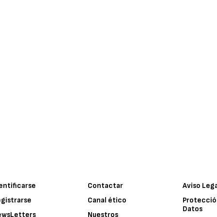
entificarse
Contactar
Aviso Leg
gistrarse
Canal ético
Protecció
Datos
ewsLetters
Nuestros