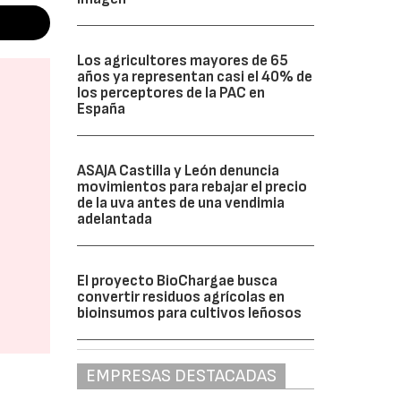
Los agricultores mayores de 65
años ya representan casi el 40% de
los perceptores de la PAC en
España
ASAJA Castilla y León denuncia
movimientos para rebajar el precio
de la uva antes de una vendimia
adelantada
El proyecto BioChargae busca
convertir residuos agrícolas en
bioinsumos para cultivos leñosos
EMPRESAS DESTACADAS