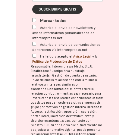
SUSCRIBIRME GRATIS
Marcar todos
Autorizo el envío de newsletters y
avisos informativos personalizados de
interempresas.net
Autorizo el envío de comunicaciones
de terceros vía interempresas.net
He leído y acepto el
Aviso Legal
y la
Política de Protección de Datos
Responsable:
Interempresas Media, S.L.U.
Finalidades:
Suscripción a nuestra(s)
newsletter(s). Gestión de cuenta de usuario.
Envío de emails relacionados con la misma o
relativos a intereses similares o
asociados.
Conservación:
mientras dure la
relación con Ud., o mientras sea necesario para
llevar a cabo las finalidades especificadas
Cesión:
Los datos pueden cederse a otras
empresas del
grupo
por motivos de gestión interna.
Derechos:
Acceso, rectificación, oposición, supresión,
portabilidad, limitación del tratatamiento y
decisiones automatizadas:
contacte con
nuestro DPD
. Si considera que el tratamiento no
se ajusta a la normativa vigente, puede presentar
reclamación ante la
AEPD
.
Más información: