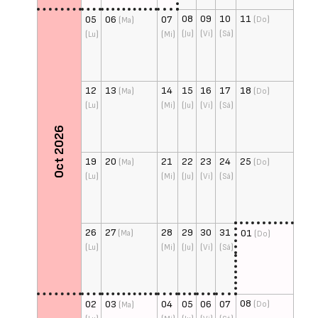
08
09
10
11
(
)
05
06
(
)
07
Do
Ma
(
)
(
)
(
)
(
)
(
)
Ju
Vi
Sá
Lu
Mi
12
13
(
)
14
15
16
17
18
(
)
Ma
Do
(
)
(
)
(
)
(
)
(
)
Lu
Mi
Ju
Vi
Sá
Oct 2026
19
20
(
)
21
22
23
24
25
(
)
Ma
Do
(
)
(
)
(
)
(
)
(
)
Lu
Mi
Ju
Vi
Sá
26
27
(
)
28
29
30
31
01
(
)
Ma
Do
(
)
(
)
(
)
(
)
(
)
Lu
Mi
Ju
Vi
Sá
08
(
)
02
03
(
)
04
05
06
07
Do
Ma