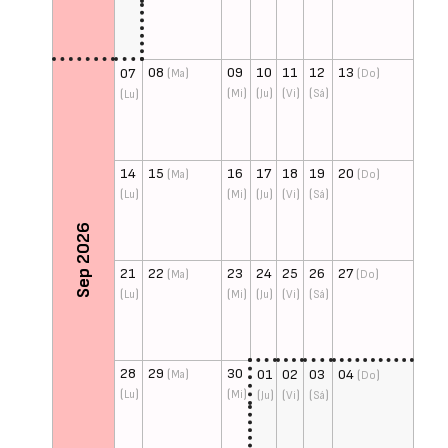
08
(
)
09
10
11
12
13
(
)
07
Ma
Do
(
)
(
)
(
)
(
)
(
)
Mi
Ju
Vi
Sá
Lu
14
15
(
)
16
17
18
19
20
(
)
Ma
Do
(
)
(
)
(
)
(
)
(
)
Lu
Mi
Ju
Vi
Sá
Sep 2026
21
22
(
)
23
24
25
26
27
(
)
Ma
Do
(
)
(
)
(
)
(
)
(
)
Lu
Mi
Ju
Vi
Sá
28
29
(
)
30
01
02
03
04
(
)
Ma
Do
(
)
(
)
(
)
(
)
(
)
Lu
Mi
Ju
Vi
Sá