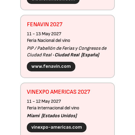
FENAVIN 2027
11 - 13 May 2027
Feria Nacional del vino
PIP / Pabellón de Ferias y Congresos de
Ciudad Real
Ciudad Real
España
www.fenavin.com
VINEXPO AMERICAS 2027
11 - 12 May 2027
Feria Internacional del vino
Miami
Estados Unidos
vinexpo-americas.com