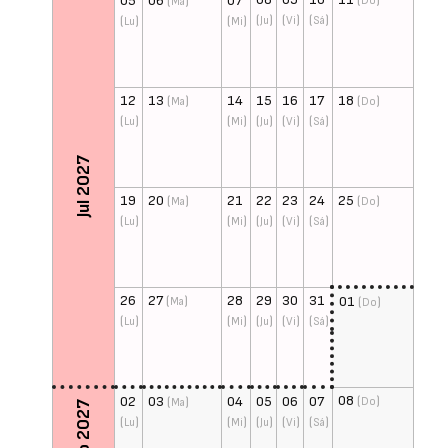
05
06
(
)
07
Do
Ma
(
)
(
)
(
)
(
)
(
)
Ju
Vi
Sá
Lu
Mi
12
13
(
)
14
15
16
17
18
(
)
Ma
Do
(
)
(
)
(
)
(
)
(
)
Lu
Mi
Ju
Vi
Sá
Jul 2027
19
20
(
)
21
22
23
24
25
(
)
Ma
Do
(
)
(
)
(
)
(
)
(
)
Lu
Mi
Ju
Vi
Sá
26
27
(
)
28
29
30
31
01
(
)
Ma
Do
(
)
(
)
(
)
(
)
(
)
Lu
Mi
Ju
Vi
Sá
08
(
)
02
03
(
)
04
05
06
07
Do
Ma
Ago 2027
(
)
(
)
(
)
(
)
(
)
Lu
Mi
Ju
Vi
Sá