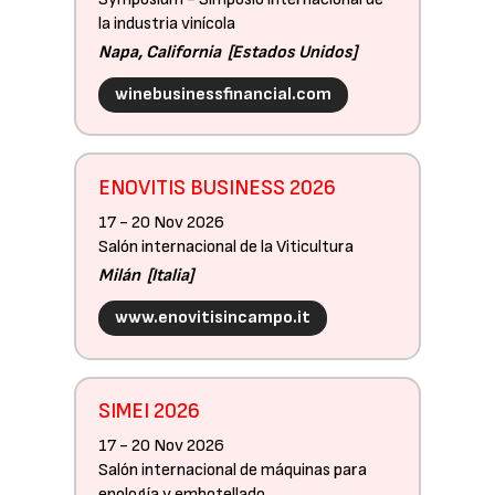
la industria vinícola
Napa, California
Estados Unidos
winebusinessfinancial.com
ENOVITIS BUSINESS 2026
17 - 20 Nov 2026
Salón internacional de la Viticultura
Milán
Italia
www.enovitisincampo.it
SIMEI 2026
17 - 20 Nov 2026
Salón internacional de máquinas para
enología y embotellado