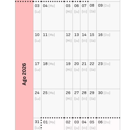
08
09
(
)
03
04
(
)
05
06
07
Do
Ma
(
)
(
)
(
)
(
)
(
)
Sá
Lu
Mi
Ju
Vi
10
11
(
)
12
13
14
15
16
(
)
Ma
Do
(
)
(
)
(
)
(
)
(
)
Lu
Mi
Ju
Vi
Sá
17
18
(
)
19
20
21
22
23
(
)
Ma
Do
Ago 2026
(
)
(
)
(
)
(
)
(
)
Lu
Mi
Ju
Vi
Sá
24
25
(
)
26
27
28
29
30
(
)
Ma
Do
(
)
(
)
(
)
(
)
(
)
Lu
Mi
Ju
Vi
Sá
31
01
(
)
02
03
04
05
06
(
)
Ma
Do
(
)
(
)
(
)
(
)
(
)
Lu
Mi
Ju
Vi
Sá