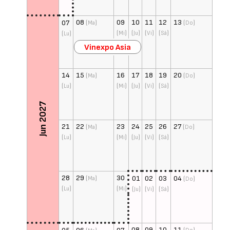
08
(
)
09
10
11
12
13
(
)
07
Ma
Do
(
)
(
)
(
)
(
)
(
)
Mi
Ju
Vi
Sá
Lu
Vinexpo Asia
14
15
(
)
16
17
18
19
20
(
)
Ma
Do
(
)
(
)
(
)
(
)
(
)
Lu
Mi
Ju
Vi
Sá
Jun 2027
21
22
(
)
23
24
25
26
27
(
)
Ma
Do
(
)
(
)
(
)
(
)
(
)
Lu
Mi
Ju
Vi
Sá
28
29
(
)
30
01
02
03
04
(
)
Ma
Do
(
)
(
)
(
)
(
)
(
)
Lu
Mi
Ju
Vi
Sá
08
09
10
11
(
)