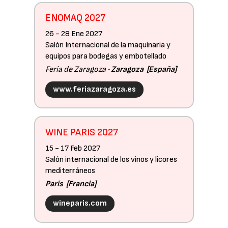
ENOMAQ 2027
26 - 28 Ene 2027
Salón Internacional de la maquinaria y
equipos para bodegas y embotellado
Feria de Zaragoza
Zaragoza
España
www.feriazaragoza.es
WINE PARIS 2027
15 - 17 Feb 2027
Salón internacional de los vinos y licores
mediterráneos
París
Francia
wineparis.com