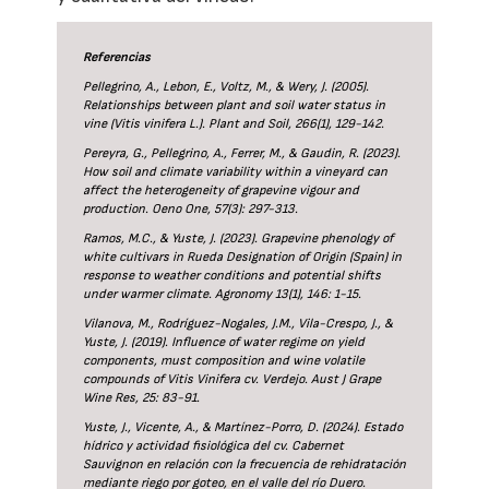
Referencias
Pellegrino, A., Lebon, E., Voltz, M., & Wery, J. (2005).
Relationships between plant and soil water status in
vine (Vitis vinifera L.). Plant and Soil, 266(1), 129-142.
Pereyra, G., Pellegrino, A., Ferrer, M., & Gaudin, R. (2023).
How soil and climate variability within a vineyard can
affect the heterogeneity of grapevine vigour and
production. Oeno One, 57(3): 297-313.
Ramos, M.C., & Yuste, J. (2023). Grapevine phenology of
white cultivars in Rueda Designation of Origin (Spain) in
response to weather conditions and potential shifts
under warmer climate. Agronomy 13(1), 146: 1-15.
Vilanova, M., Rodríguez-Nogales, J.M., Vila-Crespo, J., &
Yuste, J. (2019). Influence of water regime on yield
components, must composition and wine volatile
compounds of Vitis Vinifera cv. Verdejo. Aust J Grape
Wine Res, 25: 83-91.
Yuste, J., Vicente, A., & Martínez-Porro, D. (2024). Estado
hídrico y actividad fisiológica del cv. Cabernet
Sauvignon en relación con la frecuencia de rehidratación
mediante riego por goteo, en el valle del río Duero.