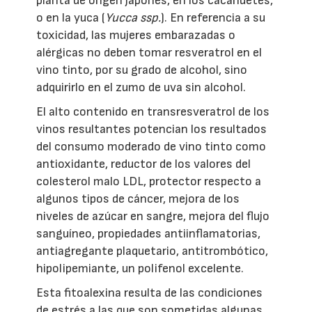
planta de origen japonés, en los cacahuetes,
o en la yuca (
Yucca ssp.
). En referencia a su
toxicidad, las mujeres embarazadas o
alérgicas no deben tomar resveratrol en el
vino tinto, por su grado de alcohol, sino
adquirirlo en el zumo de uva sin alcohol.
El alto contenido en transresveratrol de los
vinos resultantes potencian los resultados
del consumo moderado de vino tinto como
antioxidante, reductor de los valores del
colesterol malo LDL, protector respecto a
algunos tipos de cáncer, mejora de los
niveles de azúcar en sangre, mejora del flujo
sanguíneo, propiedades antiinflamatorias,
antiagregante plaquetario, antitrombótico,
hipolipemiante, un polifenol excelente.
Esta fitoalexina resulta de las condiciones
de estrés a las que son sometidas algunas