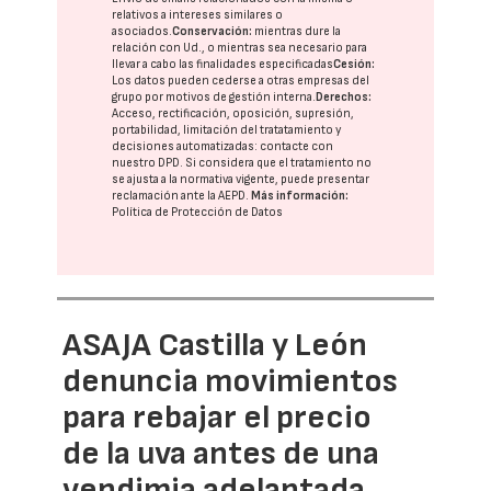
relativos a intereses similares o
asociados.
Conservación:
mientras dure la
relación con Ud., o mientras sea necesario para
llevar a cabo las finalidades especificadas
Cesión:
Los datos pueden cederse a otras
empresas del
grupo
por motivos de gestión interna.
Derechos:
Acceso, rectificación, oposición, supresión,
portabilidad, limitación del tratatamiento y
decisiones automatizadas:
contacte con
nuestro DPD
. Si considera que el tratamiento no
se ajusta a la normativa vigente, puede presentar
reclamación ante la
AEPD
.
Más información:
Política de Protección de Datos
ASAJA Castilla y León
denuncia movimientos
para rebajar el precio
de la uva antes de una
vendimia adelantada