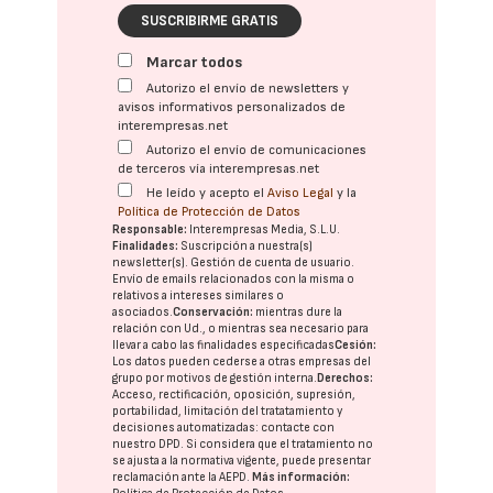
SUSCRIBIRME GRATIS
Marcar todos
Autorizo el envío de newsletters y
avisos informativos personalizados de
interempresas.net
Autorizo el envío de comunicaciones
de terceros vía interempresas.net
He leído y acepto el
Aviso Legal
y la
Política de Protección de Datos
Responsable:
Interempresas Media, S.L.U.
Finalidades:
Suscripción a nuestra(s)
newsletter(s). Gestión de cuenta de usuario.
Envío de emails relacionados con la misma o
relativos a intereses similares o
asociados.
Conservación:
mientras dure la
relación con Ud., o mientras sea necesario para
llevar a cabo las finalidades especificadas
Cesión:
Los datos pueden cederse a otras
empresas del
grupo
por motivos de gestión interna.
Derechos:
Acceso, rectificación, oposición, supresión,
portabilidad, limitación del tratatamiento y
decisiones automatizadas:
contacte con
nuestro DPD
. Si considera que el tratamiento no
se ajusta a la normativa vigente, puede presentar
reclamación ante la
AEPD
.
Más información: