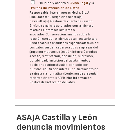
He leído y acepto el
Aviso Legal
y la
Política de Protección de Datos
Responsable:
Interempresas Media, S.L.U.
Finalidades:
Suscripción a nuestra(s)
newsletter(s). Gestión de cuenta de usuario.
Envío de emails relacionados con la misma o
relativos a intereses similares o
asociados.
Conservación:
mientras dure la
relación con Ud., o mientras sea necesario para
llevar a cabo las finalidades especificadas
Cesión:
Los datos pueden cederse a otras
empresas del
grupo
por motivos de gestión interna.
Derechos:
Acceso, rectificación, oposición, supresión,
portabilidad, limitación del tratatamiento y
decisiones automatizadas:
contacte con
nuestro DPD
. Si considera que el tratamiento no
se ajusta a la normativa vigente, puede presentar
reclamación ante la
AEPD
.
Más información:
Política de Protección de Datos
ASAJA Castilla y León
denuncia movimientos