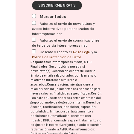
SUSCRIBIRME GRATIS
Marcar todos
Autorizo el envío de newsletters y
avisos informativos personalizados de
interempresas.net
Autorizo el envío de comunicaciones
de terceros vía interempresas.net
He leído y acepto el
Aviso Legal
y la
Política de Protección de Datos
Responsable:
Interempresas Media, S.L.U.
Finalidades:
Suscripción a nuestra(s)
newsletter(s). Gestión de cuenta de usuario.
Envío de emails relacionados con la misma o
relativos a intereses similares o
asociados.
Conservación:
mientras dure la
relación con Ud., o mientras sea necesario para
llevar a cabo las finalidades especificadas
Cesión:
Los datos pueden cederse a otras
empresas del
grupo
por motivos de gestión interna.
Derechos:
Acceso, rectificación, oposición, supresión,
portabilidad, limitación del tratatamiento y
decisiones automatizadas:
contacte con
nuestro DPD
. Si considera que el tratamiento no
se ajusta a la normativa vigente, puede presentar
reclamación ante la
AEPD
.
Más información:
Política de Protección de Datos