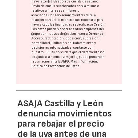
newsletter(s). Gestión de cuenta de usuario.
Envío de emails relacionados con la misma o
relativos a intereses similares o
asociados.
Conservación:
mientras dure la
relación con Ud., o mientras sea necesario para
llevar a cabo las finalidades especificadas
Cesión:
Los datos pueden cederse a otras
empresas del
grupo
por motivos de gestión interna.
Derechos:
Acceso, rectificación, oposición, supresión,
portabilidad, limitación del tratatamiento y
decisiones automatizadas:
contacte con
nuestro DPD
. Si considera que el tratamiento no
se ajusta a la normativa vigente, puede presentar
reclamación ante la
AEPD
.
Más información:
Política de Protección de Datos
ASAJA Castilla y León
denuncia movimientos
para rebajar el precio
de la uva antes de una