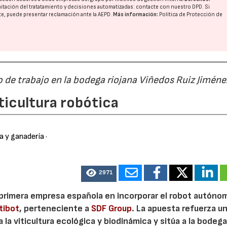
imitación del tratatamiento y decisiones automatizadas:
contacte con nuestro DPD
. Si
nte, puede presentar reclamación ante la
AEPD
.
Más información:
Política de Protección de
de trabajo en la bodega riojana Viñedos Ruiz Jiméne
iticultura robótica
ra y ganadería
·
2971
 primera empresa española en incorporar el robot autóno
tibot
, perteneciente a
SDF Group
. La apuesta refuerza u
 la viticultura ecológica y biodinámica y sitúa a la bodeg