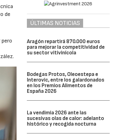
écnica
vo de
ÚLTIMAS NOTICIAS
r pero
Aragón repartirá 870.000 euros
para mejorar la competitividad de
su sector vitivinícola
zález.
Bodegas Protos, Oleoestepa e
Interovic, entre los galardonados
en los Premios Alimentos de
España 2026
La vendimia 2026 ante las
sucesivas olas de calor: adelanto
histórico y recogida nocturna