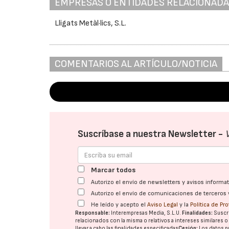
EMPRESAS O ENTIDADES RELACIONAD
Lligats Metàl·lics, S.L.
COMENTARIOS AL ARTÍCULO/NOTICIA
Suscríbase a nuestra Newsletter -
Marcar todos
Autorizo el envío de newsletters y avisos inform
Autorizo el envío de comunicaciones de terceros 
He leído y acepto el
Aviso Legal
y la
Política de Pr
Responsable:
Interempresas Media, S.L.U.
Finalidades:
Suscri
relacionados con la misma o relativos a intereses similares 
llevar a cabo las finalidades especificadas
Cesión:
Los datos p