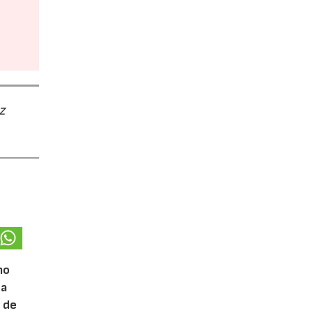
z
mo
na
a de