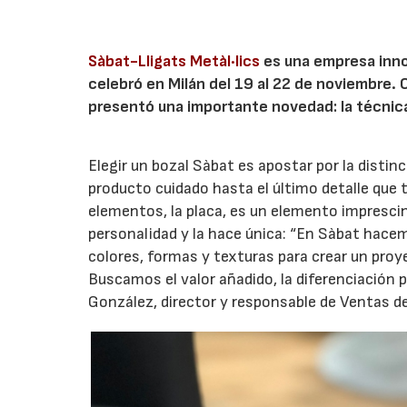
Sàbat-Lligats Metàl·lics
es una empresa innov
celebró en Milán del 19 al 22 de noviembre.
presentó una importante novedad: la técnica
Elegir un bozal Sàbat es apostar por la distinc
producto cuidado hasta el último detalle que t
elementos, la placa, es un elemento imprescind
personalidad y la hace única: “En Sàbat hac
colores, formas y texturas para crear un proy
Buscamos el valor añadido, la diferenciación 
González, director y responsable de Ventas d