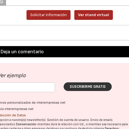
AS
Solicitar información
Ver stand virtual
Deja un comentario
Ver ejemplo
SUSCRIBIRME GRATIS
ativos personalizados de interempresas.net
vía interempresas.net
otección de Datos
pción a nuestra(s) newsletter(s). Gestión de cuenta de usuario. Envío de emails
o asociados.
Conservación:
mientras dure la relación con Ud., o mientras sea necesario para
ueden cederse a otras
empresas del grupo
por motivos de gestión interna.
Derechos: