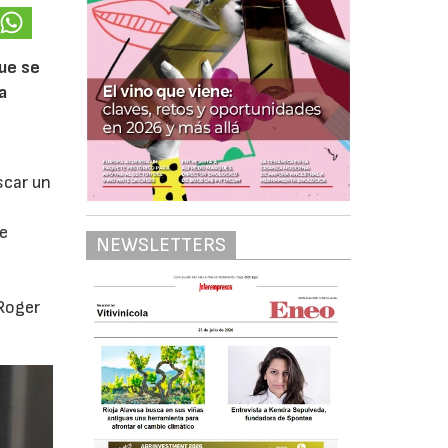
que se
a
scar un
s
re
NEWSLETTERS
 Roger