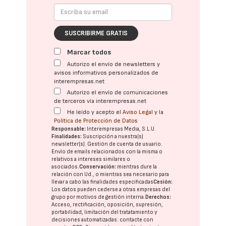
SUSCRIBIRME GRATIS
Marcar todos
Autorizo el envío de newsletters y
avisos informativos personalizados de
interempresas.net
Autorizo el envío de comunicaciones
de terceros vía interempresas.net
He leído y acepto el
Aviso Legal
y la
Política de Protección de Datos
Responsable:
Interempresas Media, S.L.U.
Finalidades:
Suscripción a nuestra(s)
newsletter(s). Gestión de cuenta de usuario.
Envío de emails relacionados con la misma o
relativos a intereses similares o
asociados.
Conservación:
mientras dure la
relación con Ud., o mientras sea necesario para
llevar a cabo las finalidades especificadas
Cesión:
Los datos pueden cederse a otras
empresas del
grupo
por motivos de gestión interna.
Derechos:
Acceso, rectificación, oposición, supresión,
portabilidad, limitación del tratatamiento y
decisiones automatizadas:
contacte con