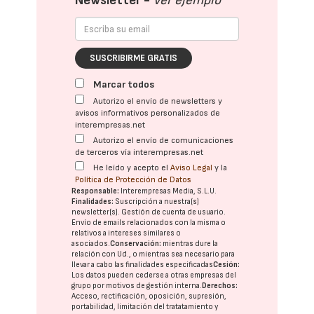
Newsletter -
Ver ejemplo
SUSCRIBIRME GRATIS
Marcar todos
Autorizo el envío de newsletters y
avisos informativos personalizados de
interempresas.net
Autorizo el envío de comunicaciones
de terceros vía interempresas.net
He leído y acepto el
Aviso Legal
y la
Política de Protección de Datos
Responsable:
Interempresas Media, S.L.U.
Finalidades:
Suscripción a nuestra(s)
newsletter(s). Gestión de cuenta de usuario.
Envío de emails relacionados con la misma o
relativos a intereses similares o
asociados.
Conservación:
mientras dure la
relación con Ud., o mientras sea necesario para
llevar a cabo las finalidades especificadas
Cesión:
Los datos pueden cederse a otras
empresas del
grupo
por motivos de gestión interna.
Derechos:
Acceso, rectificación, oposición, supresión,
portabilidad, limitación del tratatamiento y