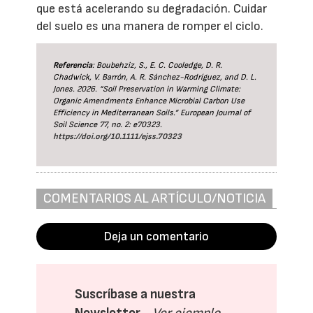
que está acelerando su degradación. Cuidar
del suelo es una manera de romper el ciclo.
Referencia
: Boubehziz, S., E. C. Cooledge, D. R.
Chadwick, V. Barrón, A. R. Sánchez-Rodríguez, and D. L.
Jones. 2026. “Soil Preservation in Warming Climate:
Organic Amendments Enhance Microbial Carbon Use
Efficiency in Mediterranean Soils.” European Journal of
Soil Science 77, no. 2: e70323.
https://doi.org/10.1111/ejss.70323
COMENTARIOS AL ARTÍCULO/NOTICIA
Deja un comentario
Suscríbase a nuestra