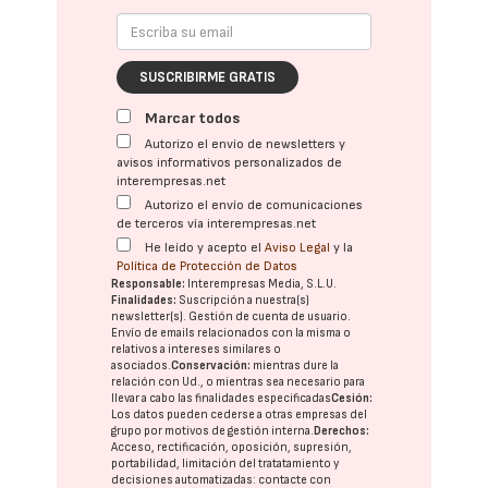
SUSCRIBIRME GRATIS
Marcar todos
Autorizo el envío de newsletters y
avisos informativos personalizados de
interempresas.net
Autorizo el envío de comunicaciones
de terceros vía interempresas.net
He leído y acepto el
Aviso Legal
y la
Política de Protección de Datos
Responsable:
Interempresas Media, S.L.U.
Finalidades:
Suscripción a nuestra(s)
newsletter(s). Gestión de cuenta de usuario.
Envío de emails relacionados con la misma o
relativos a intereses similares o
asociados.
Conservación:
mientras dure la
relación con Ud., o mientras sea necesario para
llevar a cabo las finalidades especificadas
Cesión:
Los datos pueden cederse a otras
empresas del
grupo
por motivos de gestión interna.
Derechos:
Acceso, rectificación, oposición, supresión,
portabilidad, limitación del tratatamiento y
decisiones automatizadas:
contacte con