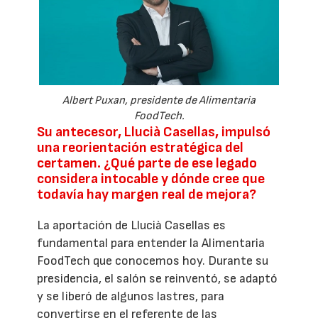
Albert Puxan, presidente de Alimentaria
FoodTech.
Su antecesor, Llucià Casellas, impulsó
una reorientación estratégica del
certamen. ¿Qué parte de ese legado
considera intocable y dónde cree que
todavía hay margen real de mejora?
La aportación de Llucià Casellas es
fundamental para entender la Alimentaria
FoodTech que conocemos hoy. Durante su
presidencia, el salón se reinventó, se adaptó
y se liberó de algunos lastres, para
convertirse en el referente de las