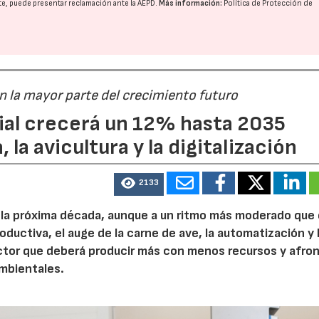
nte, puede presentar reclamación ante la
AEPD
.
Más información:
Política de Protección de
án la mayor parte del crecimiento futuro
dial crecerá un 12% hasta 2035
23/07/2026
30/07/2026
 la avicultura y la digitalización
2133
e la próxima década, aunque a un ritmo más moderado que
roductiva, el auge de la carne de ave, la automatización y 
ctor que deberá producir más con menos recursos y afron
ambientales.