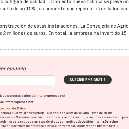
o la figura de calidad–. Con esta nueva fábrica se prevé un
seña de un 10%, un aumento que repercutirá en la Indicac
construcción de estas instalaciones. La Consejería de Agric
2 millones de euros. En total, la empresa ha invertido 15
Ver ejemplo
SUSCRIBIRME GRATIS
ativos personalizados de interempresas.net
vía interempresas.net
otección de Datos
pción a nuestra(s) newsletter(s). Gestión de cuenta de usuario. Envío de emails
o asociados.
Conservación:
mientras dure la relación con Ud., o mientras sea necesario para
ueden cederse a otras
empresas del grupo
por motivos de gestión interna.
Derechos:
imitación del tratatamiento y decisiones automatizadas:
contacte con nuestro DPD
. Si