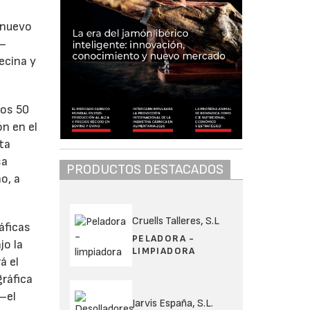
 nuevo
 –
ecina y
los 50
ón en el
ta
sa
PRODUCTOS DESTACADOS
o, a
Cruells Talleres, S.L
áficas
PELADORA -
jo la
LIMPIADORA
á el
ráfica
–el
Jarvis España, S.L.