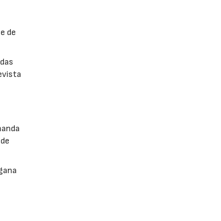
ne de
adas
evista
emanda
 de
 gana