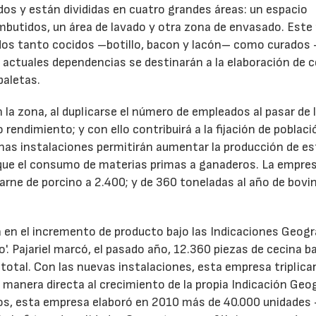
os y están divididas en cuatro grandes áreas: un espacio
embutidos, un área de lavado y otra zona de envasado. Este
tidos tanto cocidos –botillo, bacon y lacón– como curados
 actuales dependencias se destinarán a la elaboración de c
paletas.
 la zona, al duplicarse el número de empleados al pasar de 
rendimiento; y con ello contribuirá a la fijación de poblaci
nas instalaciones permitirán aumentar la producción de es
lique el consumo de materias primas a ganaderos. La empre
rne de porcino a 2.400; y de 360 toneladas al año de bovin
á en el incremento de producto bajo las Indicaciones Geogr
o'. Pajariel marcó, el pasado año, 12.360 piezas de cecina ba
 total. Con las nuevas instalaciones, esta empresa triplicar
anera directa al crecimiento de la propia Indicación Geog
llos, esta empresa elaboró en 2010 más de 40.000 unidades 