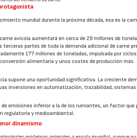
 protagonista
recimiento mundial durante la próxima década, esa es la car
carne avícola aumentará en cerca de 29 millones de tonel
s terceras partes de toda la demanda adicional de carne pr
madamente 177 millones de toneladas, impulsada por ciclos
e conversión alimentaria y unos costes de producción más
ncia supone una oportunidad significativa. La creciente d
vas inversiones en automatización, trazabilidad, sistemas
 de emisiones inferior a la de los rumiantes, un factor que
ón regulatoria y medioambiental.
menor dinamismo
 principales proteínas animales a escala mundial, aunque su