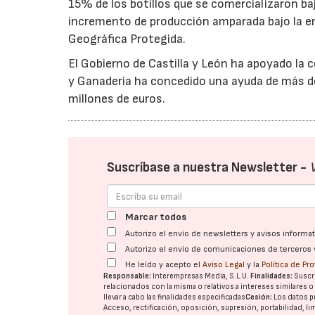
15% de los botillos que se comercializaron baj
incremento de producción amparada bajo la en
Geográfica Protegida.
El Gobierno de Castilla y León ha apoyado la 
y Ganadería ha concedido una ayuda de más de 
millones de euros.
Suscríbase a nuestra Newsletter -
Marcar todos
Autorizo el envío de newsletters y avisos inform
Autorizo el envío de comunicaciones de terceros 
He leído y acepto el
Aviso Legal
y la
Política de Pr
Responsable:
Interempresas Media, S.L.U.
Finalidades:
Suscri
relacionados con la misma o relativos a intereses similares 
llevar a cabo las finalidades especificadas
Cesión:
Los datos p
Acceso, rectificación, oposición, supresión, portabilidad, l