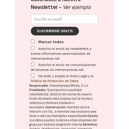
Newsletter -
Ver ejemplo
SUSCRIBIRME GRATIS
Marcar todos
Autorizo el envío de newsletters y
avisos informativos personalizados de
interempresas.net
Autorizo el envío de comunicaciones
de terceros vía interempresas.net
He leído y acepto el
Aviso Legal
y la
Política de Protección de Datos
Responsable:
Interempresas Media, S.L.U.
Finalidades:
Suscripción a nuestra(s)
newsletter(s). Gestión de cuenta de usuario.
Envío de emails relacionados con la misma o
relativos a intereses similares o
asociados.
Conservación:
mientras dure la
relación con Ud., o mientras sea necesario para
llevar a cabo las finalidades especificadas
Cesión:
Los datos pueden cederse a otras
empresas del
grupo
por motivos de gestión interna.
Derechos:
Acceso, rectificación, oposición, supresión,