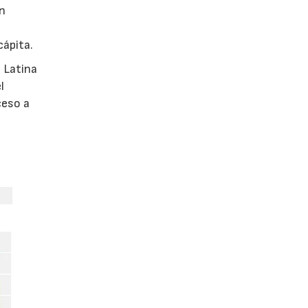
en
cápita.
 Latina
l
ceso a