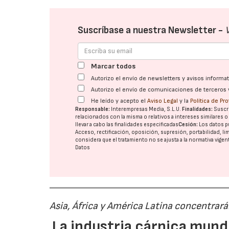
Suscríbase a nuestra Newsletter -
Marcar todos
Autorizo el envío de newsletters y avisos inform
Autorizo el envío de comunicaciones de terceros 
He leído y acepto el
Aviso Legal
y la
Política de Pr
Responsable:
Interempresas Media, S.L.U.
Finalidades:
Suscri
relacionados con la misma o relativos a intereses similares 
llevar a cabo las finalidades especificadas
Cesión:
Los datos p
Acceso, rectificación, oposición, supresión, portabilidad, l
considera que el tratamiento no se ajusta a la normativa vige
Datos
Asia, África y América Latina concentrar
La industria cárnica mun