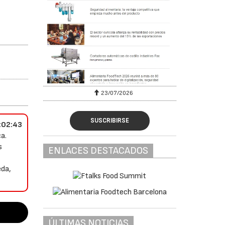
a
23/07/2026
SUSCRIBIRSE
:02:43
a.
s
ENLACES DESTACADOS
eda,
ÚLTIMAS NOTICIAS