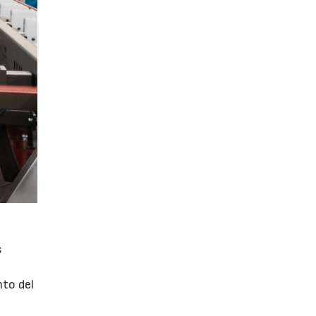
s
nto del