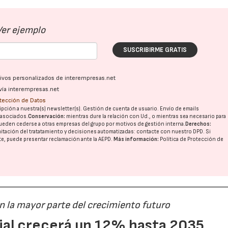
Ver ejemplo
SUSCRIBIRME GRATIS
ativos personalizados de interempresas.net
vía interempresas.net
otección de Datos
pción a nuestra(s) newsletter(s). Gestión de cuenta de usuario. Envío de emails
o asociados.
Conservación:
mientras dure la relación con Ud., o mientras sea necesario para
ueden cederse a otras
empresas del grupo
por motivos de gestión interna.
Derechos:
imitación del tratatamiento y decisiones automatizadas:
contacte con nuestro DPD
. Si
nte, puede presentar reclamación ante la
AEPD
.
Más información:
Política de Protección de
án la mayor parte del crecimiento futuro
dial crecerá un 12% hasta 2035