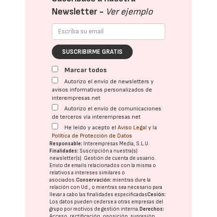
Newsletter -
Ver ejemplo
SUSCRIBIRME GRATIS
Marcar todos
Autorizo el envío de newsletters y
avisos informativos personalizados de
interempresas.net
Autorizo el envío de comunicaciones
de terceros vía interempresas.net
He leído y acepto el
Aviso Legal
y la
Política de Protección de Datos
Responsable:
Interempresas Media, S.L.U.
Finalidades:
Suscripción a nuestra(s)
newsletter(s). Gestión de cuenta de usuario.
Envío de emails relacionados con la misma o
relativos a intereses similares o
asociados.
Conservación:
mientras dure la
relación con Ud., o mientras sea necesario para
llevar a cabo las finalidades especificadas
Cesión:
Los datos pueden cederse a otras
empresas del
grupo
por motivos de gestión interna.
Derechos:
Acceso, rectificación, oposición, supresión,