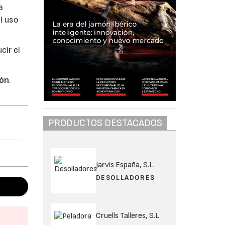
a
l uso
cir el
ión
.
PRODUCTOS DESTACADOS
Jarvis España, S.L.
DESOLLADORES
Cruells Talleres, S.L