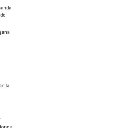
emanda
 de
 gana
an la
.
siones