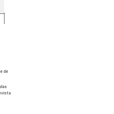
ne de
adas
evista