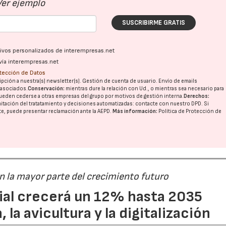
Ver ejemplo
SUSCRIBIRME GRATIS
ativos personalizados de interempresas.net
vía interempresas.net
otección de Datos
pción a nuestra(s) newsletter(s). Gestión de cuenta de usuario. Envío de emails
o asociados.
Conservación:
mientras dure la relación con Ud., o mientras sea necesario para
ueden cederse a otras
empresas del grupo
por motivos de gestión interna.
Derechos:
imitación del tratatamiento y decisiones automatizadas:
contacte con nuestro DPD
. Si
nte, puede presentar reclamación ante la
AEPD
.
Más información:
Política de Protección de
án la mayor parte del crecimiento futuro
dial crecerá un 12% hasta 2035
 la avicultura y la digitalización