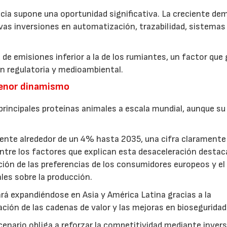
ncia supone una oportunidad significativa. La creciente d
vas inversiones en automatización, trazabilidad, sistemas
 de emisiones inferior a la de los rumiantes, un factor que
ón regulatoria y medioambiental.
menor dinamismo
 principales proteínas animales a escala mundial, aunque su
ente alrededor de un 4% hasta 2035, una cifra claramente
. Entre los factores que explican esta desaceleración destac
ción de las preferencias de los consumidores europeos y el
es sobre la producción.
ará expandiéndose en Asia y América Latina gracias a la
ación de las cadenas de valor y las mejoras en bioseguridad
enario obliga a reforzar la competitividad mediante inver