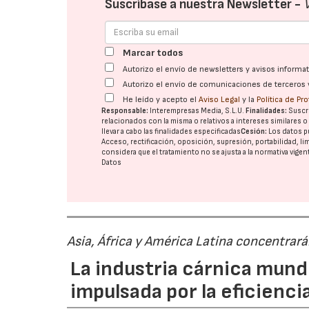
Suscríbase a nuestra Newsletter -
Marcar todos
Autorizo el envío de newsletters y avisos inform
Autorizo el envío de comunicaciones de terceros 
He leído y acepto el
Aviso Legal
y la
Política de Pr
Responsable:
Interempresas Media, S.L.U.
Finalidades:
Suscri
relacionados con la misma o relativos a intereses similares 
llevar a cabo las finalidades especificadas
Cesión:
Los datos p
Acceso, rectificación, oposición, supresión, portabilidad, l
considera que el tratamiento no se ajusta a la normativa vige
Datos
Asia, África y América Latina concentrar
La industria cárnica mun
impulsada por la eficiencia,