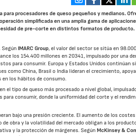
da para procesadores de queso pequeños y medianos. Of
a operación simplificada en una amplia gama de aplicacione
ecesidad de pre-corte en distintos formatos de producto.
o. Según
IMARC Group
, el valor del sector se sitúa en 98.00
lcance los 154.400 millones en 20341, impulsado por una 
 listos para consumir. Europa y Estados Unidos continúan s
s como China, Brasil o India lideran el crecimiento, apoy
os en los hábitos de consumo.
 en el tipo de queso más procesado a nivel global, impulsado
os para consumir, donde la uniformidad del corte y el rendi
eran bajo una presión creciente. El aumento de los costes
 de obra y la volatilidad del mercado obligan a los product
rativa y la protección de márgenes. Según
McKinsey & Co