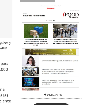
pizza y
lave.
 para
1.000
una
a las
6
21/07/2026
ciente