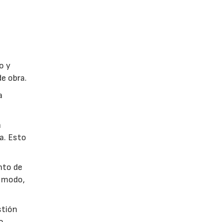
o y
de obra.
a
a
a. Esto
nto de
e modo,
stión
o