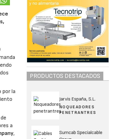
rece
s,
0
demanda
iendo
ados
PRODUCTOS DESTACADOS
 por la
miento
Jarvis España, S.L.
NOQUEADORES
PENETRANTRES
 de
ores a
Sumcab Specialcable
mpany
,