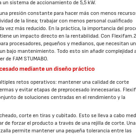
a un sistema de accionamiento de 5,5 kW.
 una presión constante para hacer más con menos recursos
vidad de la línea; trabajar con menos personal cualificado
a vez más reducido. En la práctica, la importancia del pro
tiene un impacto directo en la rentabilidad. Con Flexifam.
 para procesadores, pequeños y medianos, que necesitan u
 y un bajo mantenimiento. Todo esto sin añadir complejidad a
ager de FAM STUMABO.
rocesado mediante un diseño práctico
tiples retos operativos: mantener una calidad de corte
ermas y evitar etapas de preprocesado innecesarias. Flexi
junto de soluciones centradas en el rendimiento y la
ncheado, corte en tiras y cubitado. Esto se lleva a cabo me
ar de forzar el producto a través de una rejilla de corte. Una
izalla permite mantener una pequeña tolerancia entre las