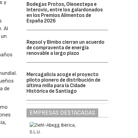
s y
Bodegas Protos, Oleoestepa e
Interovic, entre los galardonados
en los Premios Alimentos de
s
España 2026
. Al
 un
Repsol y Bimbo cierran un acuerdo
de compraventa de energía
renovable a largo plazo
amaños
mundial.
Mercagalicia acoge el proyecto
piloto pionero de distribución de
queños
última milla para la Cidade
ia de
Histórica de Santiago
como
EMPRESAS DESTACADAS
iones
ia,