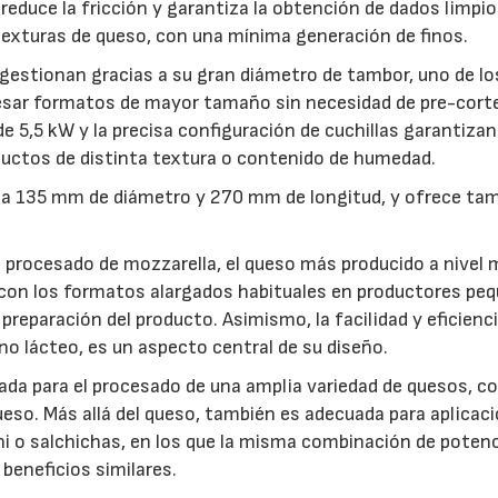
o reduce la fricción y garantiza la obtención de dados limpio
 texturas de queso, con una mínima generación de finos.
 gestionan gracias a su gran diámetro de tambor, uno de lo
esar formatos de mayor tamaño sin necesidad de pre-corte
 5,5 kW y la precisa configuración de cuchillas garantizan
oductos de distinta textura o contenido de humedad.
ta 135 mm de diámetro y 270 mm de longitud, y ofrece t
 procesado de mozzarella, el queso más producido a nivel 
 con los formatos alargados habituales en productores pe
preparación del producto. Asimismo, la facilidad y eficienc
rno lácteo, es un aspecto central de su diseño.
ada para el procesado de una amplia variedad de quesos, 
eso. Más allá del queso, también es adecuada para aplicac
i o salchichas, en los que la misma combinación de potenc
 beneficios similares.