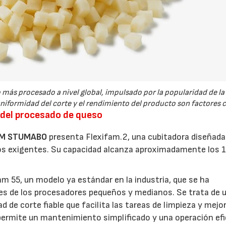
 más procesado a nivel global, impulsado por la popularidad de la 
uniformidad del corte y el rendimiento del producto son factores c
 del procesado de queso
M STUMABO
presenta Flexifam.2, una cubitadora diseñada
os exigentes. Su capacidad alcanza aproximadamente los 
am 55, un modelo ya estándar en la industria, que se ha
es de los procesadores pequeños y medianos. Se trata de 
ad de corte fiable que facilita las tareas de limpieza y mejor
21/07/2026
28/07/202
permite un mantenimiento simplificado y una operación efi