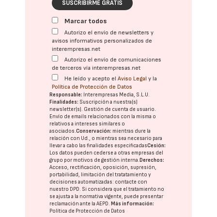
SUSCRIBIRME GRATIS
Marcar todos
Autorizo el envío de newsletters y
avisos informativos personalizados de
interempresas.net
Autorizo el envío de comunicaciones
de terceros vía interempresas.net
He leído y acepto el
Aviso Legal
y la
Política de Protección de Datos
Responsable:
Interempresas Media, S.L.U.
Finalidades:
Suscripción a nuestra(s)
newsletter(s). Gestión de cuenta de usuario.
Envío de emails relacionados con la misma o
relativos a intereses similares o
asociados.
Conservación:
mientras dure la
relación con Ud., o mientras sea necesario para
llevar a cabo las finalidades especificadas
Cesión:
Los datos pueden cederse a otras
empresas del
grupo
por motivos de gestión interna.
Derechos:
Acceso, rectificación, oposición, supresión,
portabilidad, limitación del tratatamiento y
decisiones automatizadas:
contacte con
nuestro DPD
. Si considera que el tratamiento no
se ajusta a la normativa vigente, puede presentar
reclamación ante la
AEPD
.
Más información:
Política de Protección de Datos