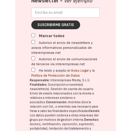
Newsletter -
Ver ejemplo
SUSCRIBIRME GRATIS
Marcar todos
Autorizo el envío de newsletters y
avisos informativos personalizados de
interempresas.net
Autorizo el envío de comunicaciones
de terceros vía interempresas.net
He leído y acepto el
Aviso Legal
y la
Política de Protección de Datos
Responsable:
Interempresas Media, S.L.U.
Finalidades:
Suscripción a nuestra(s)
newsletter(s). Gestión de cuenta de usuario.
Envío de emails relacionados con la misma o
relativos a intereses similares o
asociados.
Conservación:
mientras dure la
relación con Ud., o mientras sea necesario para
llevar a cabo las finalidades especificadas
Cesión:
Los datos pueden cederse a otras
empresas del
grupo
por motivos de gestión interna.
Derechos:
Acceso, rectificación, oposición, supresión,
portabilidad, limitación del tratatamiento y