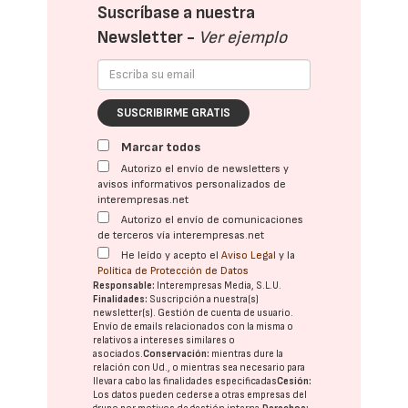
Suscríbase a nuestra
Newsletter -
Ver ejemplo
SUSCRIBIRME GRATIS
Marcar todos
Autorizo el envío de newsletters y
avisos informativos personalizados de
interempresas.net
Autorizo el envío de comunicaciones
de terceros vía interempresas.net
He leído y acepto el
Aviso Legal
y la
Política de Protección de Datos
Responsable:
Interempresas Media, S.L.U.
Finalidades:
Suscripción a nuestra(s)
newsletter(s). Gestión de cuenta de usuario.
Envío de emails relacionados con la misma o
relativos a intereses similares o
asociados.
Conservación:
mientras dure la
relación con Ud., o mientras sea necesario para
llevar a cabo las finalidades especificadas
Cesión:
Los datos pueden cederse a otras
empresas del