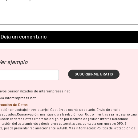
Deja un comentario
Ver ejemplo
SUSCRIBIRME GRATIS
ativos personalizados de interempresas.net
vía interempresas.net
otección de Datos
pción a nuestra(s) newsletter(s). Gestión de cuenta de usuario. Envío de emails
o asociados.
Conservación:
mientras dure la relación con Ud., o mientras sea necesario para
ueden cederse a otras
empresas del grupo
por motivos de gestión interna.
Derechos:
imitación del tratatamiento y decisiones automatizadas:
contacte con nuestro DPD
. Si
nte, puede presentar reclamación ante la
AEPD
.
Más información:
Política de Protección de