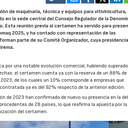
salón de maquinaria, técnica y equipos para vitivinicultura,
nido en la sede central del Consejo Regulador de la Denom
o. Esta reunión previa al certamen ha servido para presen
nomaq 2025, y ha contado con representación de las
 forman parte de su Comité Organizador, cuya presidenci
Direma.
a por una notable evolución comercial, habiendo superado
fechas: el certamen cuenta ya con la reserva de un 88% de
de 2023, de los cuales un 10% corresponde a empresas que
l contratada ya es del 92% respecto de la anterior edición.
ción de 2023 han confirmado de nuevo su presencia en la de
ocedentes de 28 países, lo que reafirma la apuesta por la
nización del certamen.