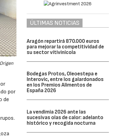
ÚLTIMAS NOTICIAS
Aragón repartirá 870.000 euros
para mejorar la competitividad de
su sector vitivinícola
Origen
Bodegas Protos, Oleoestepa e
Interovic, entre los galardonados
tor
en los Premios Alimentos de
España 2026
ado por
o de
La vendimia 2026 ante las
sucesivas olas de calor: adelanto
grupos.
histórico y recogida nocturna
goza