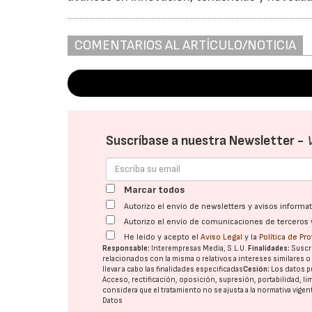
COMENTARIOS AL ARTÍCULO/NOTICIA
Suscríbase a nuestra Newsletter -
Marcar todos
Autorizo el envío de newsletters y avisos inform
Autorizo el envío de comunicaciones de terceros 
He leído y acepto el
Aviso Legal
y la
Política de Pr
Responsable:
Interempresas Media, S.L.U.
Finalidades:
Suscri
relacionados con la misma o relativos a intereses similares 
llevar a cabo las finalidades especificadas
Cesión:
Los datos p
Acceso, rectificación, oposición, supresión, portabilidad, l
considera que el tratamiento no se ajusta a la normativa vige
Datos