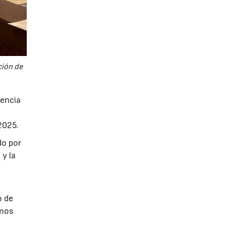
ción de
lencia
l
2025.
do por
 y la
l
.
o de
imos