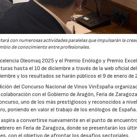
ntará con numerosas actividades paralelas que impulsarán la crea
cambio de conocimiento entre profesionales.
celencia Oleomaq 2025 y el Premio Enólogo y Premio Exce
ras hasta el 10 de diciembre a través de la web oficial de
iembre y los resultados se harán públicos el 9 de enero de 
dición del Concurso Nacional de Vinos VinEspaña organiza
 colaboración con el Gobierno de Aragón, Feria de Zaragoza
oncurso, uno de los más prestigiosos y reconocidos a nive
rero, poniendo en valor el trabajo de los enólogos de España
q aspira a convertirse nuevamente en el punto de encuentr
 febrero en Feria de Zaragoza, donde se presentarán los últ
, con el objetivo de afrontar los desafíos sectoriales.