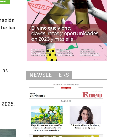
inación
tar las
a
 las
NEWSLETTERS
l 2025,