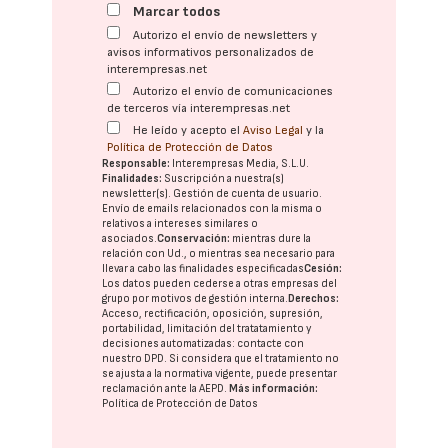
Marcar todos
Autorizo el envío de newsletters y
avisos informativos personalizados de
interempresas.net
Autorizo el envío de comunicaciones
de terceros vía interempresas.net
He leído y acepto el
Aviso Legal
y la
Política de Protección de Datos
Responsable:
Interempresas Media, S.L.U.
Finalidades:
Suscripción a nuestra(s)
newsletter(s). Gestión de cuenta de usuario.
Envío de emails relacionados con la misma o
relativos a intereses similares o
asociados.
Conservación:
mientras dure la
relación con Ud., o mientras sea necesario para
llevar a cabo las finalidades especificadas
Cesión:
Los datos pueden cederse a otras
empresas del
grupo
por motivos de gestión interna.
Derechos:
Acceso, rectificación, oposición, supresión,
portabilidad, limitación del tratatamiento y
decisiones automatizadas:
contacte con
nuestro DPD
. Si considera que el tratamiento no
se ajusta a la normativa vigente, puede presentar
reclamación ante la
AEPD
.
Más información:
Política de Protección de Datos