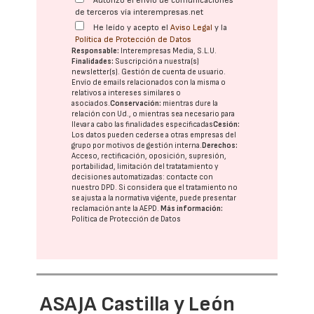
Autorizo el envío de comunicaciones
de terceros vía interempresas.net
He leído y acepto el
Aviso Legal
y la
Política de Protección de Datos
Responsable:
Interempresas Media, S.L.U.
Finalidades:
Suscripción a nuestra(s)
newsletter(s). Gestión de cuenta de usuario.
Envío de emails relacionados con la misma o
relativos a intereses similares o
asociados.
Conservación:
mientras dure la
relación con Ud., o mientras sea necesario para
llevar a cabo las finalidades especificadas
Cesión:
Los datos pueden cederse a otras
empresas del
grupo
por motivos de gestión interna.
Derechos:
Acceso, rectificación, oposición, supresión,
portabilidad, limitación del tratatamiento y
decisiones automatizadas:
contacte con
nuestro DPD
. Si considera que el tratamiento no
se ajusta a la normativa vigente, puede presentar
reclamación ante la
AEPD
.
Más información:
Política de Protección de Datos
ASAJA Castilla y León