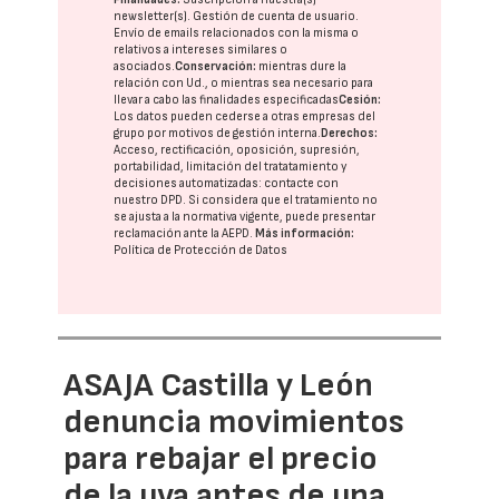
newsletter(s). Gestión de cuenta de usuario.
Envío de emails relacionados con la misma o
relativos a intereses similares o
asociados.
Conservación:
mientras dure la
relación con Ud., o mientras sea necesario para
llevar a cabo las finalidades especificadas
Cesión:
Los datos pueden cederse a otras
empresas del
grupo
por motivos de gestión interna.
Derechos:
Acceso, rectificación, oposición, supresión,
portabilidad, limitación del tratatamiento y
decisiones automatizadas:
contacte con
nuestro DPD
. Si considera que el tratamiento no
se ajusta a la normativa vigente, puede presentar
reclamación ante la
AEPD
.
Más información:
Política de Protección de Datos
ASAJA Castilla y León
denuncia movimientos
para rebajar el precio
de la uva antes de una