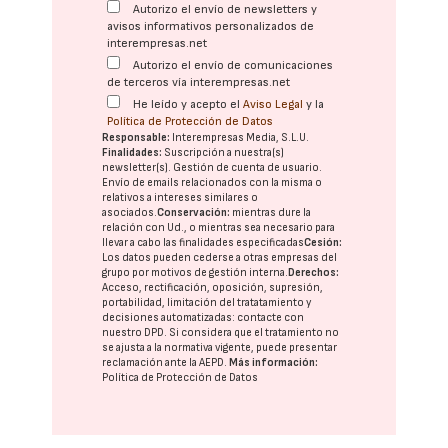
Autorizo el envío de newsletters y
avisos informativos personalizados de
interempresas.net
Autorizo el envío de comunicaciones
de terceros vía interempresas.net
He leído y acepto el
Aviso Legal
y la
Política de Protección de Datos
Responsable:
Interempresas Media, S.L.U.
Finalidades:
Suscripción a nuestra(s)
newsletter(s). Gestión de cuenta de usuario.
Envío de emails relacionados con la misma o
relativos a intereses similares o
asociados.
Conservación:
mientras dure la
relación con Ud., o mientras sea necesario para
llevar a cabo las finalidades especificadas
Cesión:
Los datos pueden cederse a otras
empresas del
grupo
por motivos de gestión interna.
Derechos:
Acceso, rectificación, oposición, supresión,
portabilidad, limitación del tratatamiento y
decisiones automatizadas:
contacte con
nuestro DPD
. Si considera que el tratamiento no
se ajusta a la normativa vigente, puede presentar
reclamación ante la
AEPD
.
Más información:
Política de Protección de Datos