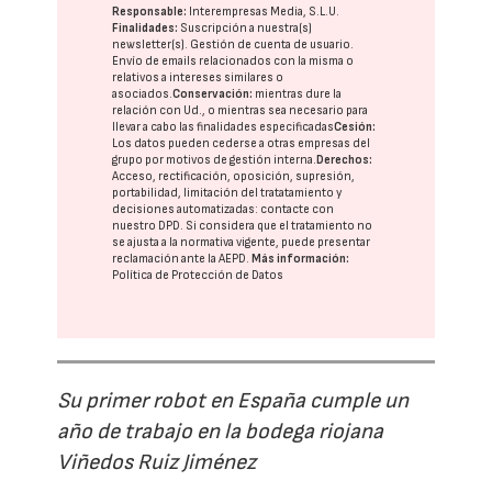
Responsable:
Interempresas Media, S.L.U.
Finalidades:
Suscripción a nuestra(s)
newsletter(s). Gestión de cuenta de usuario.
Envío de emails relacionados con la misma o
relativos a intereses similares o
asociados.
Conservación:
mientras dure la
relación con Ud., o mientras sea necesario para
llevar a cabo las finalidades especificadas
Cesión:
Los datos pueden cederse a otras
empresas del
grupo
por motivos de gestión interna.
Derechos:
Acceso, rectificación, oposición, supresión,
portabilidad, limitación del tratatamiento y
decisiones automatizadas:
contacte con
nuestro DPD
. Si considera que el tratamiento no
se ajusta a la normativa vigente, puede presentar
reclamación ante la
AEPD
.
Más información:
Política de Protección de Datos
Su primer robot en España cumple un
año de trabajo en la bodega riojana
Viñedos Ruiz Jiménez