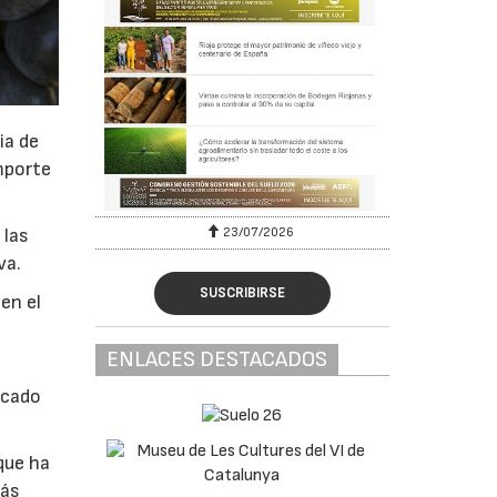
ia de
importe
23/07/2026
30
 las
va.
SUSCRIBIRSE
en el
ENLACES DESTACADOS
rcado
 que ha
más