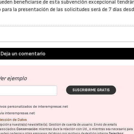
 pueden beneficiarse de esta subvención excepcional tendr
 para la presentación de las solicitudes será de 7 días desd
Deja un comentario
Ver ejemplo
SUSCRIBIRME GRATIS
ativos personalizados de interempresas.net
vía interempresas.net
otección de Datos
pción a nuestra(s) newsletter(s). Gestión de cuenta de usuario. Envío de emails
o asociados.
Conservación:
mientras dure la relación con Ud., o mientras sea necesario para
ueden cederse a otras
empresas del grupo
por motivos de gestión interna.
Derechos: