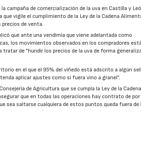
la campaña de comercialización de la uva en Castilla y Le
ura que vigile el cumplimiento de la Ley de la Cadena Alimenta
s precios de venta.
plicó que ante una vendimia que viene adelantada como
icas, los movimientos observados en los compradores est
a tratar de ”hundir los precios de la uva de forma generaliza
torio en el que el 95% del viñedo está adscrito a algún sel
tenda aplicar ajustes como si fuera vino a granel”.
Consejería de Agricultura que se cumpla la Ley de la Caden
, asegurar que en todas las operaciones hay contrato de po
 que sea saltarse cualquiera de estos puntos queda fuera de 
on contundencia”, afirmó ASAJA en un comunicado en el que
25 que aún no ha sido pagada.
ben “importantes fondos” de la PAC para promocionar el vi
r respaldado por un trato adecuado con los viticultores. “