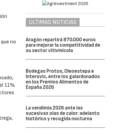
sión
ÚLTIMAS NOTICIAS
s
Aragón repartirá 870.000 euros
o que no
para mejorar la competitividad de
su sector vitivinícola
Bodegas Protos, Oleoestepa e
Interovic, entre los galardonados
rosado,
en los Premios Alimentos de
del 11%
España 2026
uctores
La vendimia 2026 ante las
sucesivas olas de calor: adelanto
trega,
histórico y recogida nocturna