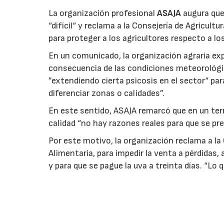
La organización profesional
ASAJA
augura que 
“difícil“ y reclama a la Consejería de Agricult
para proteger a los agricultores respecto a lo
En un comunicado, la organización agraria ex
consecuencia de las condiciones meteorológ
”extendiendo cierta psicosis en el sector“ par
diferenciar zonas o calidades”.
En este sentido, ASAJA remarcó que en un terri
calidad “no hay razones reales para que se pre
Por este motivo, la organización reclama a la 
Alimentaria, para impedir la venta a pérdidas
y para que se pague la uva a treinta días. “Lo
legalidad, y la Administración debe actuar c
recuerda que hay casos de uva recogida en 20
La organización subraya que las bodegas reci
ampliar mercados exteriores, lo que debe esta