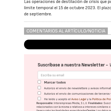
Las operaciones de destilación de crisis que
límite temporal el 15 de octubre 2023. El plazo
de septiembre.
COMENTARIOS AL ARTÍCULO/NOTICIA
Suscríbase a nuestra Newsletter -
Marcar todos
Autorizo el envío de newsletters y avisos inform
Autorizo el envío de comunicaciones de terceros 
He leído y acepto el
Aviso Legal
y la
Política de Pr
Responsable:
Interempresas Media, S.L.U.
Finalidades:
Suscri
relacionados con la misma o relativos a intereses similares 
llevar a cabo las finalidades especificadas
Cesión:
Los datos p