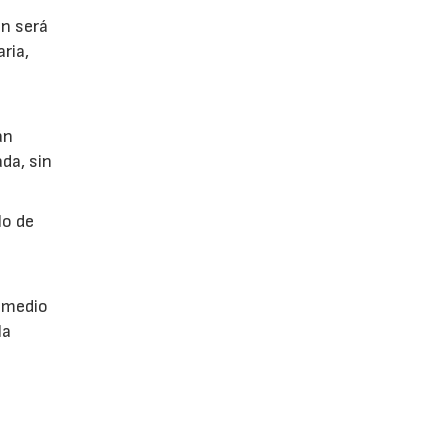
ón será
ria,
án
da, sin
lo de
a
r medio
la
no y
Pedimos