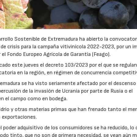
arrollo Sostenible de Extremadura ha abierto la convocator
 de crisis para la campaña vitivinícola 2022-2023, por un 
 el Fondo Europeo Agrícola de Garantía (Feago).
23/07/2026
30/07/2026
icado este jueves el decreto 103/2023 por el que se regulan
atoria en la región, en régimen de concurrencia competiti
tremadura se ha visto seriamente afectado por el descenso 
rcusión de la invasión de Ucrania por parte de Rusia o el
 en el campo como en bodega.
 vidrio y otras materias primas que han frenado tanto el me
s exportaciones.
 el poder adquisitivo de los consumidores se ha reducido, lo
odo tinto, que no son de primera necesidad, se vean aún 