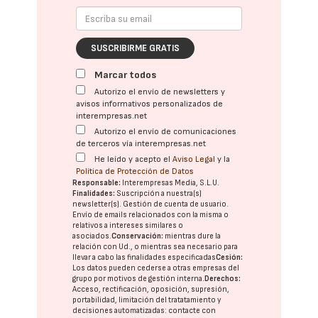
SUSCRIBIRME GRATIS
Marcar todos
Autorizo el envío de newsletters y
avisos informativos personalizados de
interempresas.net
Autorizo el envío de comunicaciones
de terceros vía interempresas.net
He leído y acepto el
Aviso Legal
y la
Política de Protección de Datos
Responsable:
Interempresas Media, S.L.U.
Finalidades:
Suscripción a nuestra(s)
newsletter(s). Gestión de cuenta de usuario.
Envío de emails relacionados con la misma o
relativos a intereses similares o
asociados.
Conservación:
mientras dure la
relación con Ud., o mientras sea necesario para
llevar a cabo las finalidades especificadas
Cesión:
Los datos pueden cederse a otras
empresas del
grupo
por motivos de gestión interna.
Derechos:
Acceso, rectificación, oposición, supresión,
portabilidad, limitación del tratatamiento y
decisiones automatizadas:
contacte con