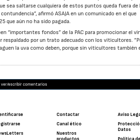
 que sea saltarse cualquiera de estos puntos queda fuera de 
on contundencia”, afirmó ASAJA en un comunicado en el que
25 que aún no ha sido pagada.
ben “importantes fondos” de la PAC para promocionar el vi
r respaldado por un trato adecuado con los viticultores. “
aguen la uva como deben, porque sin viticultores también e
ver/escribir comentarios
entificarse
Contactar
Aviso Leg
gistrarse
Canal ético
Protecció
Datos
ewsLetters
Nuestros
productos
Política d