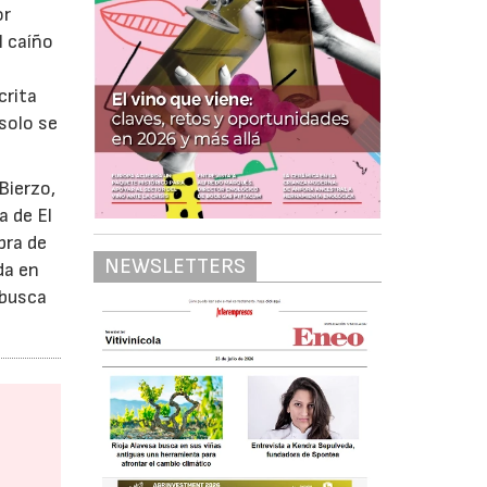
or
l caíño
crita
 solo se
Bierzo,
a de El
pra de
NEWSLETTERS
da en
 busca