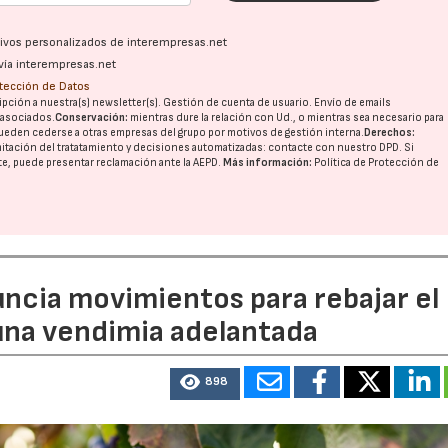
ativos personalizados de interempresas.net
vía interempresas.net
otección de Datos
pción a nuestra(s) newsletter(s). Gestión de cuenta de usuario. Envío de emails
o asociados.
Conservación:
mientras dure la relación con Ud., o mientras sea necesario para
ueden cederse a otras
empresas del grupo
por motivos de gestión interna.
Derechos:
imitación del tratatamiento y decisiones automatizadas:
contacte con nuestro DPD
. Si
nte, puede presentar reclamación ante la
AEPD
.
Más información:
Política de Protección de
23/07/2026
30/07/2026
uncia movimientos para rebajar el
 una vendimia adelantada
898