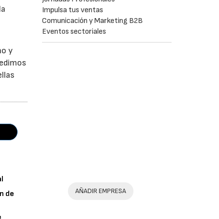
la
Impulsa tus ventas
Comunicación y Marketing B2B
Eventos sectoriales
no y
Pedimos
llas
al
AÑADIR EMPRESA
n de
e