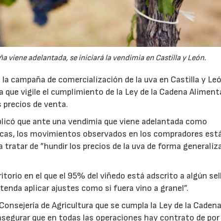
viene adelantada, se iniciará la vendimia en Castilla y León.
la campaña de comercialización de la uva en Castilla y Le
ura que vigile el cumplimiento de la Ley de la Cadena Alimenta
s precios de venta.
plicó que ante una vendimia que viene adelantada como
icas, los movimientos observados en los compradores est
a tratar de ”hundir los precios de la uva de forma generaliza
torio en el que el 95% del viñedo está adscrito a algún sel
tenda aplicar ajustes como si fuera vino a granel”.
Consejería de Agricultura que se cumpla la Ley de la Caden
, asegurar que en todas las operaciones hay contrato de po