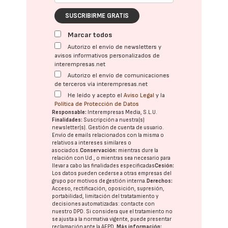
SUSCRIBIRME GRATIS
Marcar todos
Autorizo el envío de newsletters y
avisos informativos personalizados de
interempresas.net
Autorizo el envío de comunicaciones
de terceros vía interempresas.net
He leído y acepto el
Aviso Legal
y la
Política de Protección de Datos
Responsable:
Interempresas Media, S.L.U.
Finalidades:
Suscripción a nuestra(s)
newsletter(s). Gestión de cuenta de usuario.
Envío de emails relacionados con la misma o
relativos a intereses similares o
asociados.
Conservación:
mientras dure la
relación con Ud., o mientras sea necesario para
llevar a cabo las finalidades especificadas
Cesión:
Los datos pueden cederse a otras
empresas del
grupo
por motivos de gestión interna.
Derechos:
Acceso, rectificación, oposición, supresión,
portabilidad, limitación del tratatamiento y
decisiones automatizadas:
contacte con
nuestro DPD
. Si considera que el tratamiento no
se ajusta a la normativa vigente, puede presentar
reclamación ante la
AEPD
.
Más información: