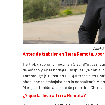
Edith S
Antes de trabajar en Terra Remota, ¿po
He trabajado en Limoux, en Sieur d’Arques, du
de viñedo y en la bodega. Después, ya con el
Fombrauge (St Emilion GCC) y trabajé en Châ
años, donde trabajaba con la consultoría Mic
Marc, he tenido la suerte de poder ir a Chile a
¿Y qué la llevó a Terra Remota?