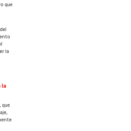
ro que
del
iento
el
er la
 la
, que
aje,
amente