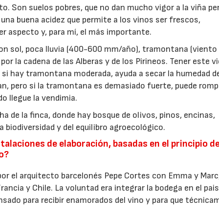
to. Son suelos pobres, que no dan mucho vigor a la viña pe
 una buena acidez que permite a los vinos ser frescos,
er aspecto y, para mí, el más importante.
on sol, poca lluvia (400-600 mm/año), tramontana (viento 
r la cadena de las Alberas y de los Pirineos. Tener este v
 si hay tramontana moderada, ayuda a secar la humedad d
an, pero si la tramontana es demasiado fuerte, puede romp
o llegue la vendimia.
ha de la finca, donde hay bosque de olivos, pinos, encinas,
biodiversidad y del equilibro agroecológico.
laciones de elaboración, basadas en el principio de
io?
por el arquitecto barcelonés Pepe Cortes con Emma y Marc
ancia y Chile. La voluntad era integrar la bodega en el pais
pensado para recibir enamorados del vino y para que técnic