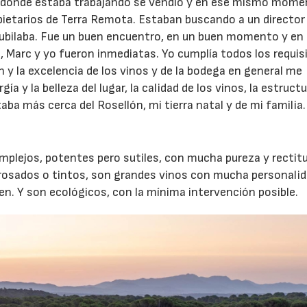
ion donde estaba trabajando se vendió y en ese mismo mom
ietarios de Terra Remota. Estaban buscando a un director
 jubilaba. Fue un buen encuentro, en un buen momento y en
, Marc y yo fueron inmediatas. Yo cumplía todos los requis
 y la excelencia de los vinos y de la bodega en general me
 y la belleza del lugar, la calidad de los vinos, la estruct
ba más cerca del Rosellón, mi tierra natal y de mi familia.
omplejos, potentes pero sutiles, con mucha pureza y rectitu
 rosados o tintos, son grandes vinos con mucha personalid
cen. Y son ecológicos, con la mínima intervención posible.