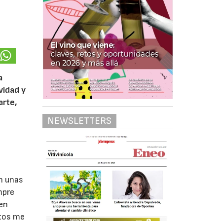
a
vidad y
arte,
NEWSLETTERS
on unas
mpre
 en
stos me