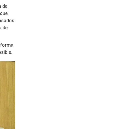
n de
 que
ensados
a de
 forma
sible.