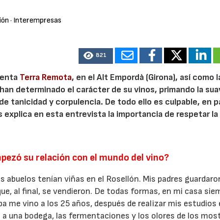
ión
· Interempresas
821
sienta
Terra Remota
, en el Alt Empordà (Girona), así como l
 han determinado el carácter de su vinos, primando la sua
e tanicidad y corpulencia. De todo ello es culpable, en p
s explica en esta entrevista la importancia de respetar la
23/07/2026
pezó su relación con el mundo del vino?
mis abuelos tenían viñas en el Rosellón. Mis padres guardar
que, al final, se vendieron. De todas formas, en mi casa sie
spa me vino a los 25 años, después de realizar mis estudios
a a una bodega, las fermentaciones y los olores de los mo