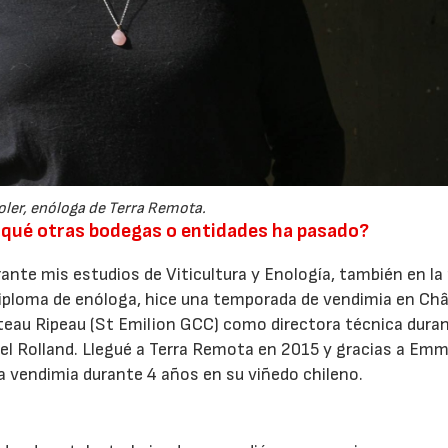
oler, enóloga de Terra Remota.
r qué otras bodegas o entidades ha pasado?
rante mis estudios de Viticultura y Enología, también en la
 diploma de enóloga, hice una temporada de vendimia en Ch
teau Ripeau (St Emilion GCC) como directora técnica dura
hel Rolland. Llegué a Terra Remota en 2015 y gracias a Emm
 la vendimia durante 4 años en su viñedo chileno.