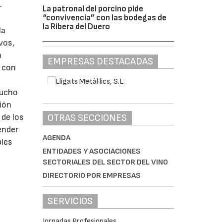
–
La patronal del porcino pide
“convivencia” con las bodegas de
la Ribera del Duero
la
vos,
n
EMPRESAS DESTACADAS
o con
mucho
ión
OTRAS SECCIONES
 de los
ender
AGENDA
bles
ENTIDADES Y ASOCIACIONES
SECTORIALES DEL SECTOR DEL VINO
DIRECTORIO POR EMPRESAS
SERVICIOS
Jornadas Profesionales