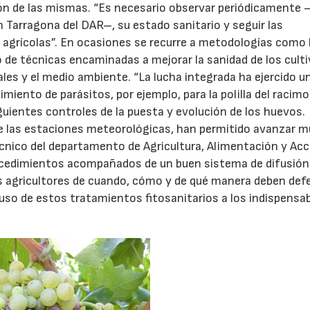
ación de las mismas. “Es necesario observar periódicamente 
 Tarragona del DAR–, su estado sanitario y seguir las
agrícolas”. En ocasiones se recurre a metodologías como 
 de técnicas encaminadas a mejorar la sanidad de los culti
les y el medio ambiente. “La lucha integrada ha ejercido u
uimiento de parásitos, por ejemplo, para la polilla del racim
uientes controles de la puesta y evolución de los huevos.
 de las estaciones meteorológicas, han permitido avanzar 
écnico del departamento de Agricultura, Alimentación y Acc
rocedimientos acompañados de un buen sistema de difusión
los agricultores de cuando, cómo y de qué manera deben def
 uso de estos tratamientos fitosanitarios a los indispensa