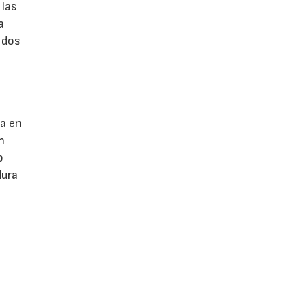
 las
a
 dos
ra en
n
o
dura