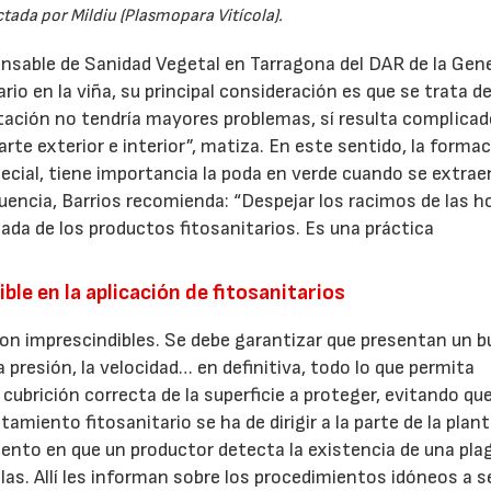
ctada por Mildiu (Plasmopara Vitícola).
onsable de Sanidad Vegetal en Tarragona del DAR de la Gene
rio en la viña, su principal consideración es que se trata d
vegetación no tendría mayores problemas, sí resulta complica
te exterior e interior”, matiza. En este sentido, la forma
cial, tiene importancia la poda en verde cuando se extrae
encia, Barrios recomienda: “Despejar los racimos de las h
egada de los productos fitosanitarios. Es una práctica
23/07/2026
30/07/2026
ble en la aplicación de fitosanitarios
son imprescindibles. Se debe garantizar que presentan un 
la presión, la velocidad… en definitiva, todo lo que permita
ubrición correcta de la superficie a proteger, evitando qu
atamiento fitosanitario se ha de dirigir a la parte de la plant
ento en que un productor detecta la existencia de una pla
las. Allí les informan sobre los procedimientos idóneos a se