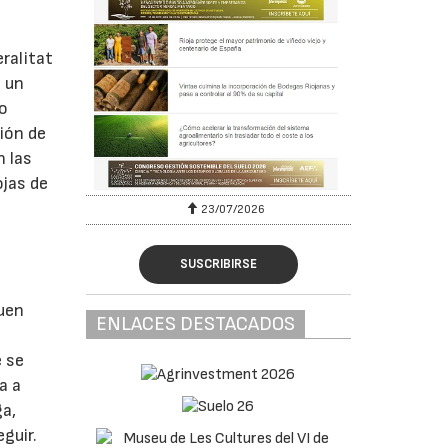
ralitat
e un
do
ción de
n las
ojas de
23/07/2026
SUSCRIBIRSE
buen
ENLACES DESTACADOS
e se
a a
ga,
guir.