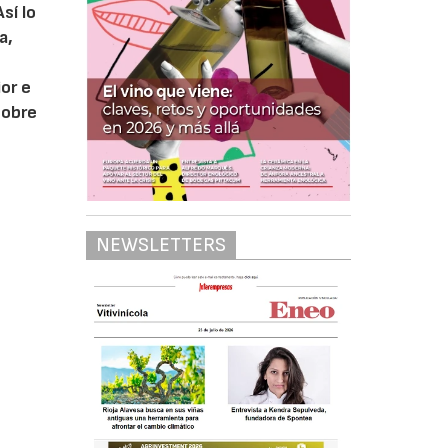
sí lo
a,
or e
sobre
NEWSLETTERS