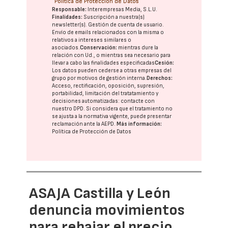
Política de Protección de Datos
Responsable:
Interempresas Media, S.L.U.
Finalidades:
Suscripción a nuestra(s)
newsletter(s). Gestión de cuenta de usuario.
Envío de emails relacionados con la misma o
relativos a intereses similares o
asociados.
Conservación:
mientras dure la
relación con Ud., o mientras sea necesario para
llevar a cabo las finalidades especificadas
Cesión:
Los datos pueden cederse a otras
empresas del
grupo
por motivos de gestión interna.
Derechos:
Acceso, rectificación, oposición, supresión,
portabilidad, limitación del tratatamiento y
decisiones automatizadas:
contacte con
nuestro DPD
. Si considera que el tratamiento no
se ajusta a la normativa vigente, puede presentar
reclamación ante la
AEPD
.
Más información:
Política de Protección de Datos
ASAJA Castilla y León
denuncia movimientos
para rebajar el precio