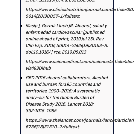
1. doi: 10.1016/j.clnu.2020.02.009.
https://www.clinicalnutritionjournal.com/article/S
5614(20)30057-1/fulltext
Masip J, Germà Lluch JR. Alcohol, salud y
enfermedad cardiovascular [published
online ahead of print, 2019 Jul 25]. Rev
Clin Esp. 2019; S0014-2565(19)30163-8.
doi:10.1016/ j.rce.2019.05.013
https://www.sciencedirect.com/science/article/a
via%3Dihub
GBD 2016 alcohol collaborators. Alcohol
use and burden for195 countries and
territories, 1990-2016: A systematic
analy-sis for the Global Burden of
Disease Study 2016. Lancet 2018;
392:1015-1035
https://www.thelancet.com/journals/lancet/article
6736(18)31310-2/fulltext