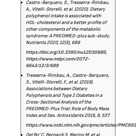
Castro-Barquero, S., Tresserra-Rimbau,
A., Vitelli-Storelli, et al. (2020). Dietary
polyphenol intake is associated with
HDL-cholesterol and a better profile of
other components of the metabolic
syndrome: A PREDIMED-plus sub-study.
Nutrients 2020, 12(3), 689
https://doi.org/10.3390/nu12030689,
https://www.mdpi.com/2072-
6643/12/3/689
Tresserra-Rimbau, A., Castro-Barquero,
S., Vitelli-Storelli, F., et al. (2019).
Associations between Dietary
Polyphenols and Type 2 Diabetes in a
Cross-Sectional Analysis of the
PREDIMED-Plus Trial: Role of Body Mass
Index and Sex. Antioxidants 2019, 8, 537.
https://www.ncbi.nlm.nih.gov/pmc/articles/PMC69
Del Bo' C, Bernardi S, Marino M, et al.