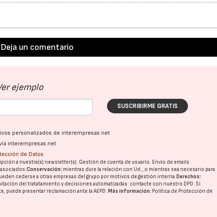
Deja un comentario
Ver ejemplo
SUSCRIBIRME GRATIS
ativos personalizados de interempresas.net
vía interempresas.net
otección de Datos
pción a nuestra(s) newsletter(s). Gestión de cuenta de usuario. Envío de emails
o asociados.
Conservación:
mientras dure la relación con Ud., o mientras sea necesario para
ueden cederse a otras
empresas del grupo
por motivos de gestión interna.
Derechos:
imitación del tratatamiento y decisiones automatizadas:
contacte con nuestro DPD
. Si
nte, puede presentar reclamación ante la
AEPD
.
Más información:
Política de Protección de