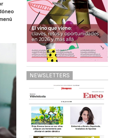
or
idóneo
 menú
NEWSLETTERS