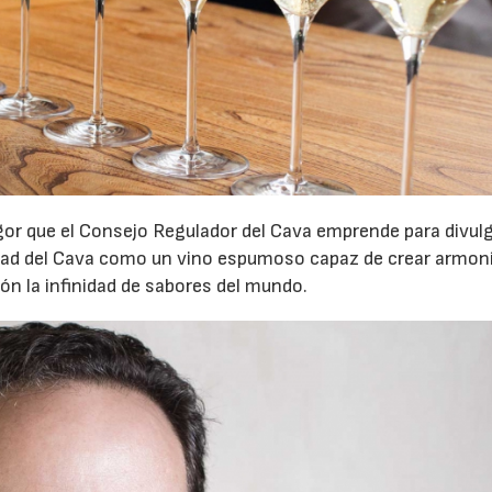
igor que el Consejo Regulador del Cava emprende para divulg
23/07/2026
30/07/2026
alidad del Cava como un vino espumoso capaz de crear armon
ión la infinidad de sabores del mundo.