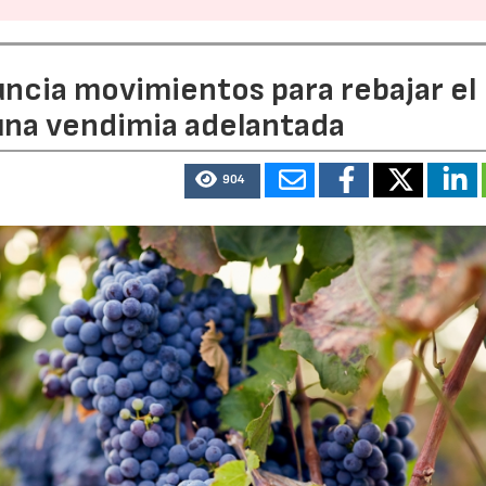
uncia movimientos para rebajar el
 una vendimia adelantada
904