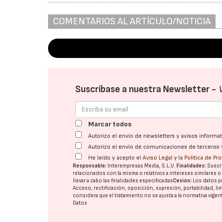
COMENTARIOS AL ARTÍCULO/NOTICIA
Suscríbase a nuestra Newsletter -
Marcar todos
Autorizo el envío de newsletters y avisos inform
Autorizo el envío de comunicaciones de terceros 
He leído y acepto el
Aviso Legal
y la
Política de Pr
Responsable:
Interempresas Media, S.L.U.
Finalidades:
Suscri
relacionados con la misma o relativos a intereses similares 
llevar a cabo las finalidades especificadas
Cesión:
Los datos p
Acceso, rectificación, oposición, supresión, portabilidad, l
considera que el tratamiento no se ajusta a la normativa vige
Datos