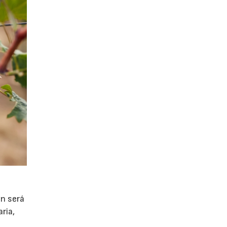
ón será
ria,