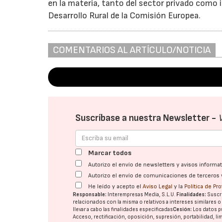
en la materia, tanto del sector privado como 
Desarrollo Rural de la Comisión Europea.
COMENTARIOS AL ARTÍCULO/NOTICIA
Suscríbase a nuestra Newsletter -
Marcar todos
Autorizo el envío de newsletters y avisos inform
Autorizo el envío de comunicaciones de terceros 
He leído y acepto el
Aviso Legal
y la
Política de Pr
Responsable:
Interempresas Media, S.L.U.
Finalidades:
Suscri
relacionados con la misma o relativos a intereses similares 
llevar a cabo las finalidades especificadas
Cesión:
Los datos p
Acceso, rectificación, oposición, supresión, portabilidad, l