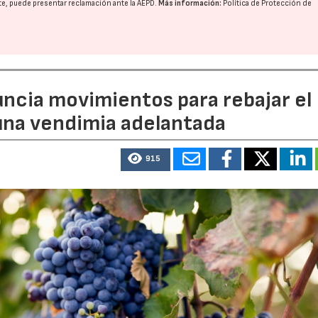
nte, puede presentar reclamación ante la
AEPD
.
Más información:
Política de Protección de
uncia movimientos para rebajar el
 una vendimia adelantada
915