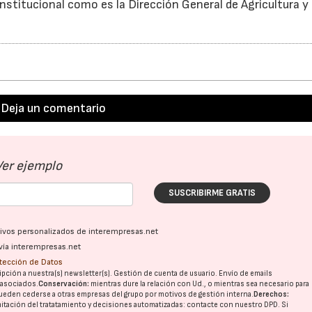
institucional como es la Dirección General de Agricultura y
Deja un comentario
Ver ejemplo
SUSCRIBIRME GRATIS
ativos personalizados de interempresas.net
vía interempresas.net
otección de Datos
pción a nuestra(s) newsletter(s). Gestión de cuenta de usuario. Envío de emails
o asociados.
Conservación:
mientras dure la relación con Ud., o mientras sea necesario para
ueden cederse a otras
empresas del grupo
por motivos de gestión interna.
Derechos:
imitación del tratatamiento y decisiones automatizadas:
contacte con nuestro DPD
. Si