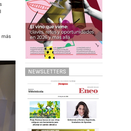
s
l
a más
NEWSLETTERS