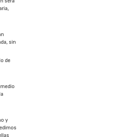
ón será
ria,
án
da, sin
lo de
a
r medio
la
no y
Pedimos
llas