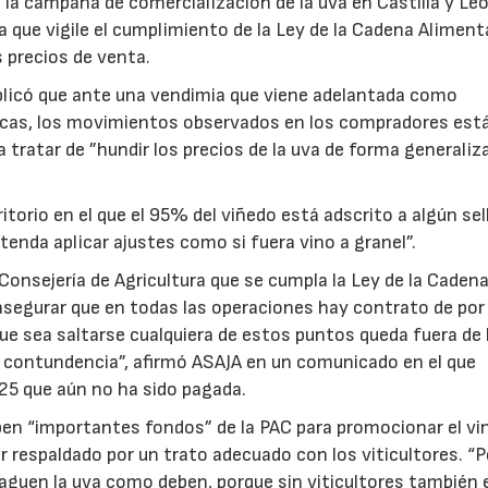
la campaña de comercialización de la uva en Castilla y Le
ura que vigile el cumplimiento de la Ley de la Cadena Alimenta
s precios de venta.
plicó que ante una vendimia que viene adelantada como
icas, los movimientos observados en los compradores est
a tratar de ”hundir los precios de la uva de forma generaliza
torio en el que el 95% del viñedo está adscrito a algún sel
tenda aplicar ajustes como si fuera vino a granel”.
Consejería de Agricultura que se cumpla la Ley de la Caden
, asegurar que en todas las operaciones hay contrato de po
 que sea saltarse cualquiera de estos puntos queda fuera de 
on contundencia”, afirmó ASAJA en un comunicado en el que
25 que aún no ha sido pagada.
ben “importantes fondos” de la PAC para promocionar el vi
r respaldado por un trato adecuado con los viticultores. “
aguen la uva como deben, porque sin viticultores también e