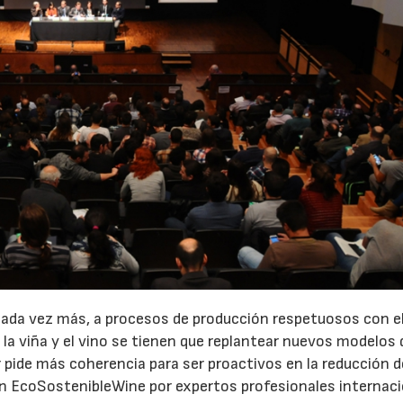
23/07/2026
30/07/2026
cada vez más, a procesos de producción respetuosos con e
e la viña y el vino se tienen que replantear nuevos modelos 
r pide más coherencia para ser proactivos en la reducción d
 en EcoSostenibleWine por expertos profesionales internac