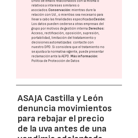
Envío de emails relacionados con la misma o
relativos a intereses similares o
asociados.
Conservación:
mientras dure la
relación con Ud., o mientras sea necesario para
llevar a cabo las finalidades especificadas
Cesión:
Los datos pueden cederse a otras
empresas del
grupo
por motivos de gestión interna.
Derechos:
Acceso, rectificación, oposición, supresión,
portabilidad, limitación del tratatamiento y
decisiones automatizadas:
contacte con
nuestro DPD
. Si considera que el tratamiento no
se ajusta a la normativa vigente, puede presentar
reclamación ante la
AEPD
.
Más información:
Política de Protección de Datos
ASAJA Castilla y León
denuncia movimientos
para rebajar el precio
de la uva antes de una