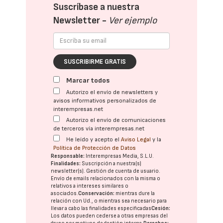
Suscríbase a nuestra
Newsletter -
Ver ejemplo
SUSCRIBIRME GRATIS
Marcar todos
Autorizo el envío de newsletters y
avisos informativos personalizados de
interempresas.net
Autorizo el envío de comunicaciones
de terceros vía interempresas.net
He leído y acepto el
Aviso Legal
y la
Política de Protección de Datos
Responsable:
Interempresas Media, S.L.U.
Finalidades:
Suscripción a nuestra(s)
newsletter(s). Gestión de cuenta de usuario.
Envío de emails relacionados con la misma o
relativos a intereses similares o
asociados.
Conservación:
mientras dure la
relación con Ud., o mientras sea necesario para
llevar a cabo las finalidades especificadas
Cesión:
Los datos pueden cederse a otras
empresas del