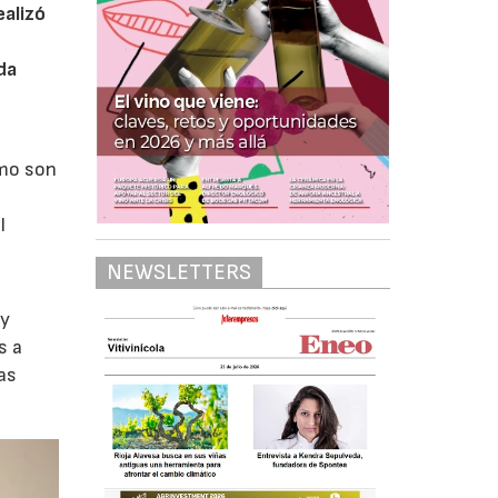
ealizó
da
omo son
l
NEWSLETTERS
 y
s a
las