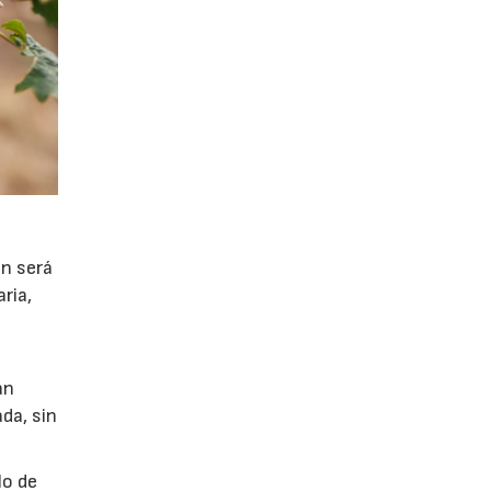
ón será
ria,
án
da, sin
lo de