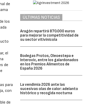
nal de
 gama
ÚLTIMAS NOTICIAS
de los
cada
Aragón repartirá 870.000 euros
para mejorar la competitividad de
su sector vitivinícola
ducto
r, el
Bodegas Protos, Oleoestepa e
una
Interovic, entre los galardonados
en los Premios Alimentos de
es de
España 2026
de
La vendimia 2026 ante las
ias para
sucesivas olas de calor: adelanto
ja, con
histórico y recogida nocturna
ble de