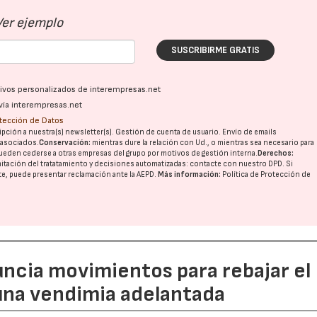
Ver ejemplo
SUSCRIBIRME GRATIS
ativos personalizados de interempresas.net
vía interempresas.net
otección de Datos
pción a nuestra(s) newsletter(s). Gestión de cuenta de usuario. Envío de emails
o asociados.
Conservación:
mientras dure la relación con Ud., o mientras sea necesario para
ueden cederse a otras
empresas del grupo
por motivos de gestión interna.
Derechos:
imitación del tratatamiento y decisiones automatizadas:
contacte con nuestro DPD
. Si
nte, puede presentar reclamación ante la
AEPD
.
Más información:
Política de Protección de
uncia movimientos para rebajar el
 una vendimia adelantada