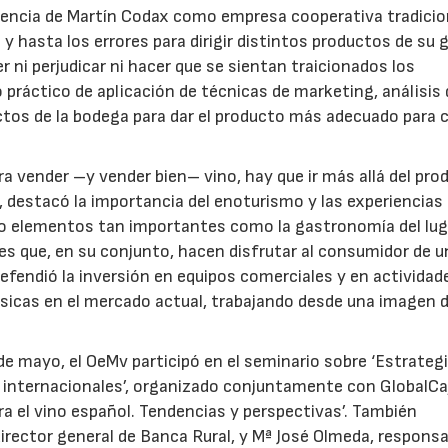
riencia de Martín Codax como empresa cooperativa tradicio
s y hasta los errores para dirigir distintos productos de su
ni perjudicar ni hacer que se sientan traicionados los
 práctico de aplicación de técnicas de marketing, análisis 
tos de la bodega para dar el producto más adecuado para 
para vender –y vender bien– vino, hay que ir más allá del pro
l, destacó la importancia del enoturismo y las experiencias
do elementos tan importantes como la gastronomía del luga
ores que, en su conjunto, hacen disfrutar al consumidor de 
efendió la inversión en equipos comerciales y en actividad
sicas en el mercado actual, trabajando desde una imagen 
de mayo, el OeMv participó en el seminario sobre ‘Estrateg
s internacionales’, organizado conjuntamente con GlobalCa
a el vino español. Tendencias y perspectivas’. También
 director general de Banca Rural, y Mª José Olmeda, responsa