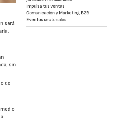
Impulsa tus ventas
Comunicación y Marketing B2B
Eventos sectoriales
ón será
ria,
án
da, sin
lo de
a
r medio
la