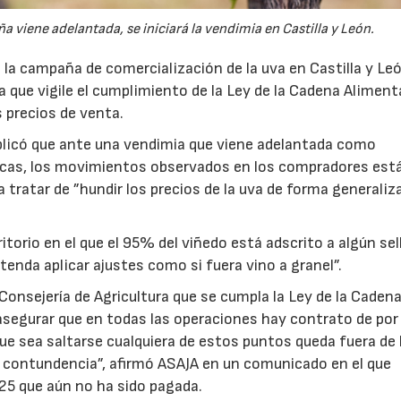
viene adelantada, se iniciará la vendimia en Castilla y León.
la campaña de comercialización de la uva en Castilla y Le
ura que vigile el cumplimiento de la Ley de la Cadena Alimenta
s precios de venta.
plicó que ante una vendimia que viene adelantada como
icas, los movimientos observados en los compradores est
a tratar de ”hundir los precios de la uva de forma generaliza
torio en el que el 95% del viñedo está adscrito a algún sel
tenda aplicar ajustes como si fuera vino a granel”.
Consejería de Agricultura que se cumpla la Ley de la Caden
, asegurar que en todas las operaciones hay contrato de po
 que sea saltarse cualquiera de estos puntos queda fuera de 
on contundencia”, afirmó ASAJA en un comunicado en el que
25 que aún no ha sido pagada.