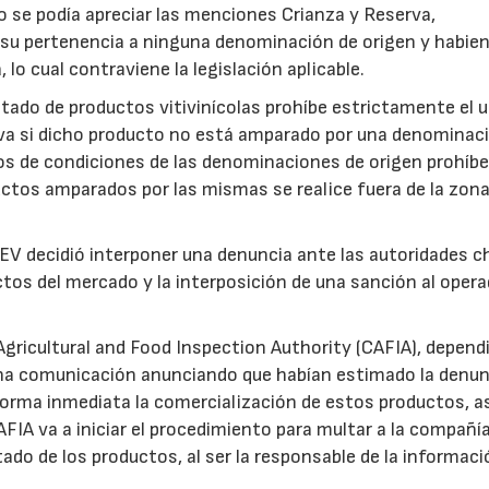
o se podía apreciar las menciones Crianza y Reserva,
 su pertenencia a ninguna denominación de origen y habie
lo cual contraviene la legislación aplicable.
tado de productos vitivinícolas prohíbe estrictamente el 
va si dicho producto no está amparado por una denominac
gos de condiciones de las denominaciones de origen prohíb
uctos amparados por las mismas se realice fuera de la zon
FEV decidió interponer una denuncia ante las autoridades 
ctos del mercado y la interposición de una sanción al oper
Agricultural and Food Inspection Authority (CAFIA), depend
ó una comunicación anunciando que habían estimado la denun
forma inmediata la comercialización de estos productos, a
FIA va a iniciar el procedimiento para multar a la compañí
do de los productos, al ser la responsable de la informaci