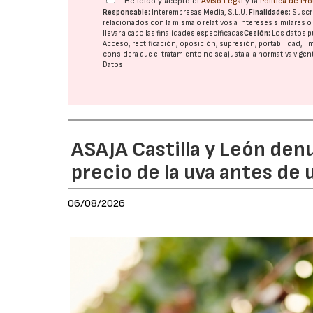
He leído y acepto el
Aviso Legal
y la
Política de Pr
Responsable:
Interempresas Media, S.L.U.
Finalidades:
Suscri
relacionados con la misma o relativos a intereses similares 
llevar a cabo las finalidades especificadas
Cesión:
Los datos p
Acceso, rectificación, oposición, supresión, portabilidad, l
considera que el tratamiento no se ajusta a la normativa vige
Datos
ASAJA Castilla y León den
precio de la uva antes de
06/08/2026