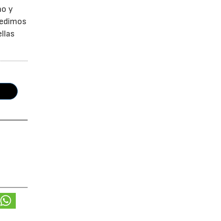
no y
Pedimos
llas