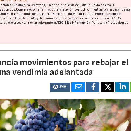
otección de Datos
pción a nuestra(s) newsletter(s). Gestión de cuenta de usuario. Envío de emails
o asociados.
Conservación:
mientras dure la relación con Ud., o mientras sea necesario para
ueden cederse a otras
empresas del grupo
por motivos de gestión interna.
Derechos:
imitación del tratatamiento y decisiones automatizadas:
contacte con nuestro DPD
. Si
nte, puede presentar reclamación ante la
AEPD
.
Más información:
Política de Protección de
uncia movimientos para rebajar el
 una vendimia adelantada
569