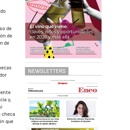
ndo
uso de
ión de
en de
a
checas
NEWSLETTERS
ador
iente
cia y,
sí
a checa
ón que