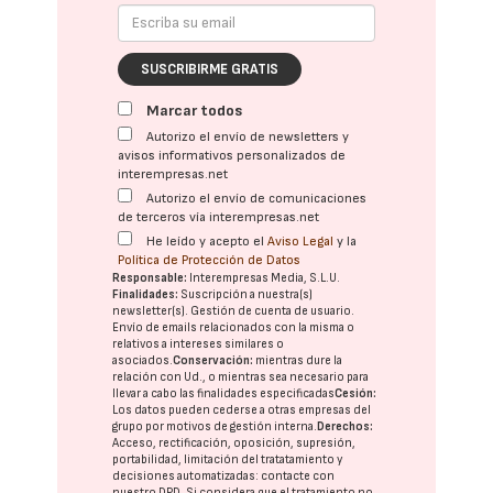
SUSCRIBIRME GRATIS
Marcar todos
Autorizo el envío de newsletters y
avisos informativos personalizados de
interempresas.net
Autorizo el envío de comunicaciones
de terceros vía interempresas.net
He leído y acepto el
Aviso Legal
y la
Política de Protección de Datos
Responsable:
Interempresas Media, S.L.U.
Finalidades:
Suscripción a nuestra(s)
newsletter(s). Gestión de cuenta de usuario.
Envío de emails relacionados con la misma o
relativos a intereses similares o
asociados.
Conservación:
mientras dure la
relación con Ud., o mientras sea necesario para
llevar a cabo las finalidades especificadas
Cesión:
Los datos pueden cederse a otras
empresas del
grupo
por motivos de gestión interna.
Derechos:
Acceso, rectificación, oposición, supresión,
portabilidad, limitación del tratatamiento y
decisiones automatizadas:
contacte con
nuestro DPD
. Si considera que el tratamiento no