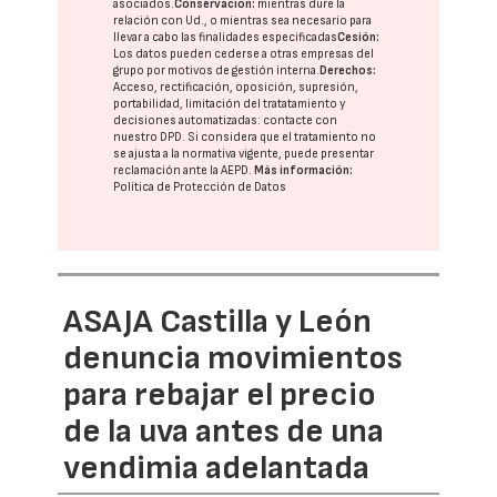
asociados.
Conservación:
mientras dure la
relación con Ud., o mientras sea necesario para
llevar a cabo las finalidades especificadas
Cesión:
Los datos pueden cederse a otras
empresas del
grupo
por motivos de gestión interna.
Derechos:
Acceso, rectificación, oposición, supresión,
portabilidad, limitación del tratatamiento y
decisiones automatizadas:
contacte con
nuestro DPD
. Si considera que el tratamiento no
se ajusta a la normativa vigente, puede presentar
reclamación ante la
AEPD
.
Más información:
Política de Protección de Datos
ASAJA Castilla y León
denuncia movimientos
para rebajar el precio
de la uva antes de una
vendimia adelantada