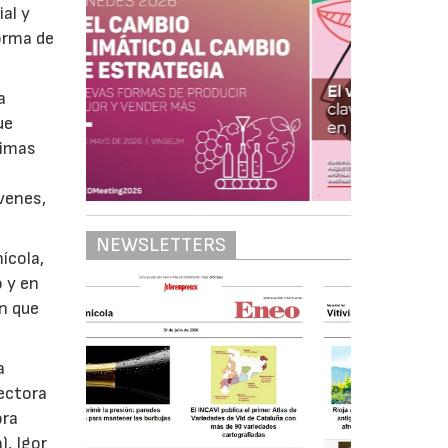
ial y
orma de
a
ue
timas
venes,
NEWSLETTERS
ícola,
 y en
n que
a
rectora
ora
, Igor