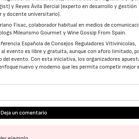
st) y Reyes Ávila Bercial (experto en desarrollo y gestión
r y docente universitario).
riano Fisac, colaborador habitual en medios de comunicac
s blogs Mileurismo Gourmet y Wine Gossip From Spain.
ferencia Española de Consejos Reguladores Vitivinícolas,
l evento es libre y gratuita, aunque con aforo limitado, po
eb del evento. Con esta iniciativa, los organizadores apuest
23/07/2026
30/07/2026
 enfoque nuevo y moderno que les permita competir mejor 
Deja un comentario
Ver ejemplo