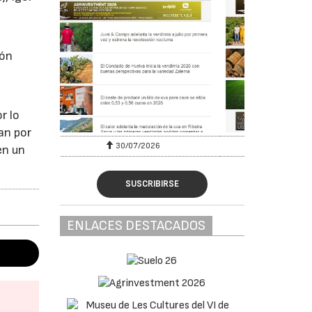
ión
r lo
an por
23/07/2026
en un
SUSCRIBIRSE
ENLACES DESTACADOS