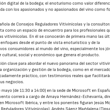
ión digital de la bodega; el enoturismo como valor diferenc
ada con los apasionados y no apasionados del vino como f
añola de Consejos Reguladores Vitivinícolas y la consultor
ta como un espacio de encuentro para los profesionales q
s vitivinícolas. En él se conocerán de primera mano las úl
enfoques desde el punto de vista enoturístico y de la
os consumidores al mundo del vino, especialmente los jó
or cultural, social y económico que genera el producto.
ón clave para abordar el nuevo panorama del sector vitivin
a organización y gestión de la bodega, como en el mercado
cadamente práctico, con testimonios reales que facilitará
sus negocios.
 mayo (de 11:30 a 14:00) en la sede de Microsoft en Españ
 evento correrá a cargo de Amaya Hernández-Echevarría, di
 Microsoft Ibérica, y entre los ponentes figuran Jesús M
eguladores Vitivinícolas), Andrés Sáenz Magdalena (Tipsa)