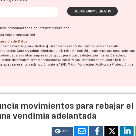
SUSCRIBIRME GRATIS
ativos personalizados de interempresas.net
vía interempresas.net
otección de Datos
pción a nuestra(s) newsletter(s). Gestión de cuenta de usuario. Envío de emails
o asociados.
Conservación:
mientras dure la relación con Ud., o mientras sea necesario para
ueden cederse a otras
empresas del grupo
por motivos de gestión interna.
Derechos:
imitación del tratatamiento y decisiones automatizadas:
contacte con nuestro DPD
. Si
nte, puede presentar reclamación ante la
AEPD
.
Más información:
Política de Protección de
uncia movimientos para rebajar el
 una vendimia adelantada
363