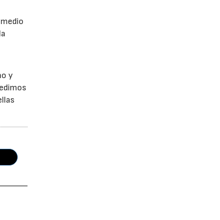
a
r medio
la
no y
Pedimos
llas